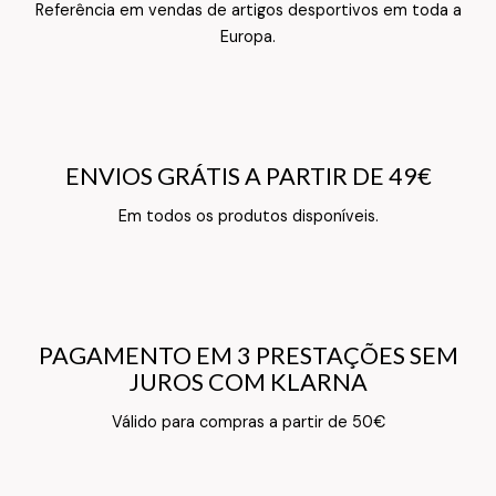
Referência em vendas de artigos desportivos em toda a
Texto do Verso do Cartão de Informação
Europa.
ENVIOS GRÁTIS A PARTIR DE 49€
ENVIOS GRÁTIS A PARTIR DE 49€
Texto do Verso do Cartão de Informação
Em todos os produtos disponíveis.
PAGAMENTO EM 3 PRESTAÇÕES SEM
PAGAMENTO EM 3 PRESTAÇÕES SEM
JUROS COM KLARNA
JUROS COM KLARNA
Texto do Verso do Cartão de Informação
Válido para compras a partir de 50€