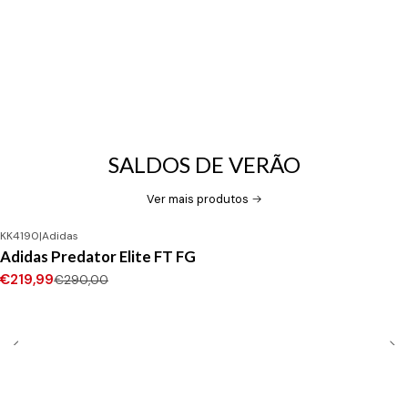
SALDOS DE VERÃO
Ver mais produtos
KK4190
|
Adidas
-24%
DESCONTO
Adidas Predator Elite FT FG
Novo
€219,99
€290,00