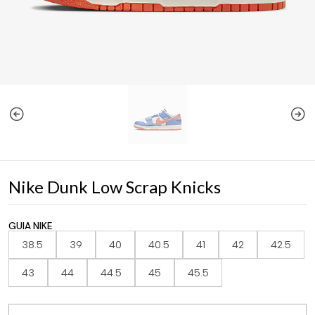
Nike Dunk Low Scrap Knicks
GUIA NIKE
38.5
39
40
40.5
41
42
42.5
43
44
44.5
45
45.5