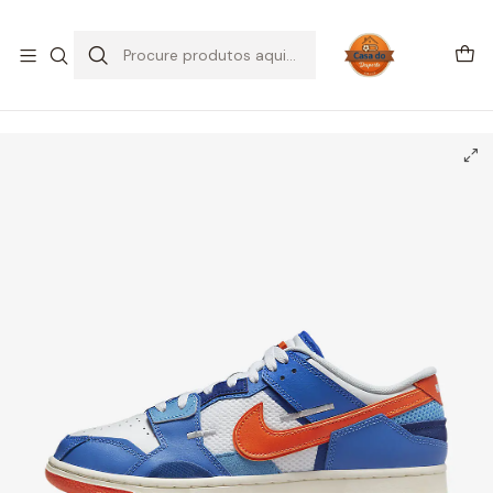
SALDOS DE VERÃO
Início
CALÇADO
Nike
Dunk Low
Nike Dunk Low Scrap Knicks