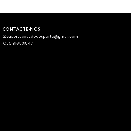
CONTACTE-NOS
suportecasadodesporto@gmail.com
351916531847