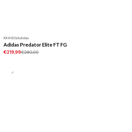
KK4190
|
Adidas
-24%
DESCONTO
Adidas Predator Elite FT FG
Novo
€219,99
€290,00