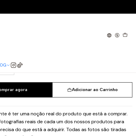
 Blue
w SE Sail Dark Marina Blue
40.5
41
42
42.5
43
44
44.5
LOG
47
omprar agora
Adicionar ao Carrinho
te é ter uma noção real do produto que está a comprar.
 fotografias reais de cada um dos nossos produtos para
recisa do que está a adquirir. Todas as fotos são tiradas