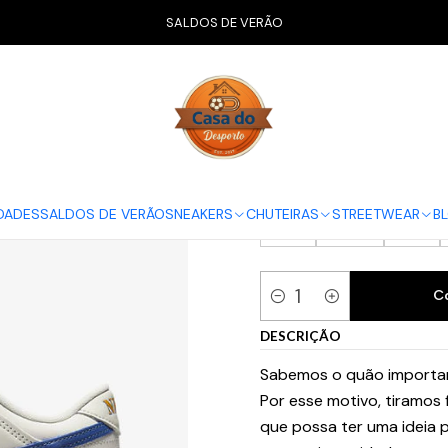
io
CALÇADO
Nike
Dunk Low
Nike Dunk Low SE Sail Dark Marina
SALDOS DE VERÃO
Nike Dunk Lo
GUIA NIKE
38.5
39
40
DADES
SALDOS DE VERÃO
SNEAKERS
CHUTEIRAS
STREETWEAR
B
45
45.5
46
C
Quantidade
DESCRIÇÃO
Sabemos o quão importan
Por esse motivo, tiramos
que possa ter uma ideia p