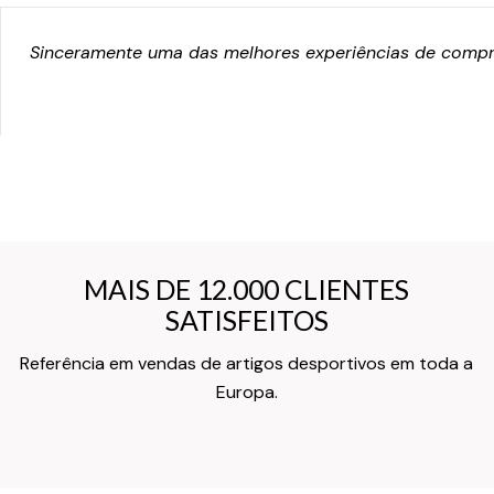
Sinceramente uma das melhores experiências de compra
MAIS DE 12.000 CLIENTES
MAIS DE 12.000 CLIENTES
SATISFEITOS
SATISFEITOS
Referência em vendas de artigos desportivos em toda a
Texto do Verso do Cartão de Informação
Europa.