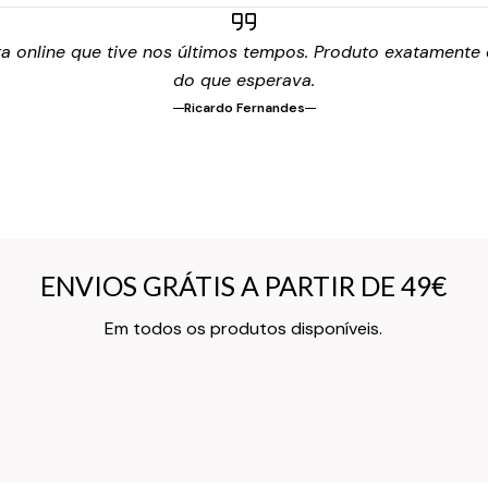
 online que tive nos últimos tempos. Produto exatamente c
do que esperava.
Ricardo Fernandes
ENVIOS GRÁTIS A PARTIR DE 49€
ENVIOS GRÁTIS A PARTIR DE 49€
Texto do Verso do Cartão de Informação
Em todos os produtos disponíveis.