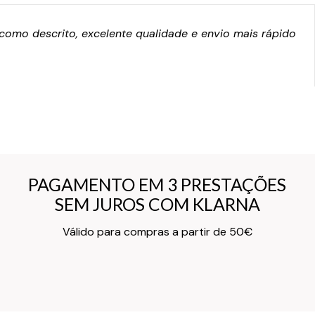
omo descrito, excelente qualidade e envio mais rápido
PAGAMENTO EM 3 PRESTAÇÕES
PAGAMENTO EM 3 PRESTAÇÕES
SEM JUROS COM KLARNA
SEM JUROS COM KLARNA
Texto do Verso do Cartão de Informação
Válido para compras a partir de 50€