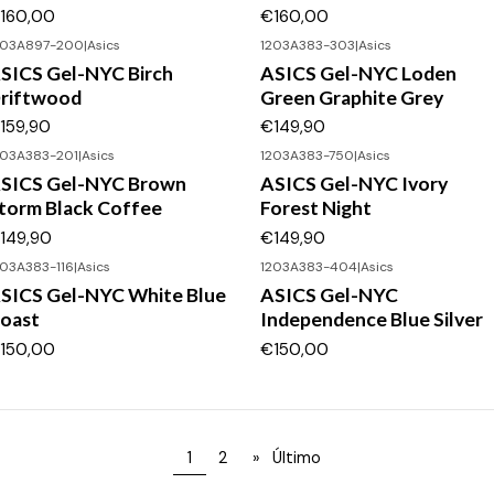
160,00
€160,00
203A897-200
|
Asics
1203A383-303
|
Asics
SICS Gel-NYC Birch
ASICS Gel-NYC Loden
riftwood
Green Graphite Grey
159,90
€149,90
203A383-201
|
Asics
1203A383-750
|
Asics
SICS Gel-NYC Brown
ASICS Gel-NYC Ivory
torm Black Coffee
Forest Night
149,90
€149,90
203A383-116
|
Asics
1203A383-404
|
Asics
SICS Gel-NYC White Blue
ASICS Gel-NYC
oast
Independence Blue Silver
150,00
€150,00
1
2
»
Último