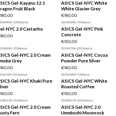
SICS Gel-Kayano 12.1
ASICS Gel-NYC White
ragon Fruit Black
White Glacier Grey
180,00
€180,00
203A895-250
|
Asics
1203A383-701
|
Asics
el-NYC 2.0 Castanho
ASICS Gel-NYC Pink
Concrete
160,00
€150,00
203A895-103
|
Asics
1203A739-200
|
Asics
SICS Gel-NYC 2.0 Cream
ASICS Gel-NYC Cocoa
moke Grey
Powder Pure Silver
160,00
€160,00
203A739-302
|
Asics
1203A383-117
|
Asics
SICS Gel-NYC Khaki Pure
ASICS Gel-NYC White
ilver
Roasted Coffee
160,00
€150,00
203B079-100
|
Asics
1203B079-600
|
Asics
Não Disponível
SICS Gel-NYC 2.0 Cream
ASICS Gel-NYC 2.0
usty Fern
Umeboshi Moonrock