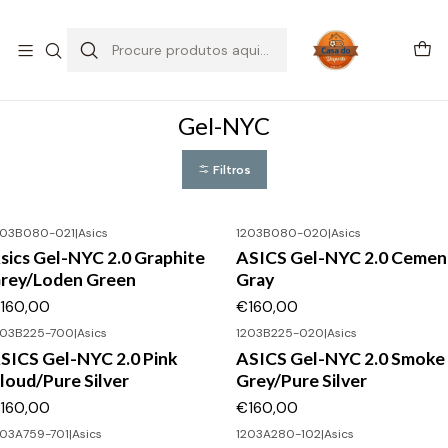
SALDOS DE VERÃO
Início
CALÇADO
ASICS
Gel-NYC
Gel-NYC
Filtros
203B080-021
|
Asics
1203B080-020
|
Asics
sics Gel-NYC 2.0 Graphite
ASICS Gel-NYC 2.0 Cemen
rey/Loden Green
Gray
160,00
€160,00
203B225-700
|
Asics
1203B225-020
|
Asics
SICS Gel-NYC 2.0 Pink
ASICS Gel-NYC 2.0 Smoke
loud/Pure Silver
Grey/Pure Silver
160,00
€160,00
203A759-701
|
Asics
1203A280-102
|
Asics