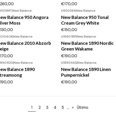
260,00
€170,00
9509MT
|
New Balance
U950384
|
New Balance
ew Balance 950 Angora
New Balance 950 Tonal
ilver Moss
Cream Grey White
130,00
€150,00
20106OK
|
New Balance
U18907BP
|
New Balance
ew Balance 2010 Abzorb
New Balance 1890 Nordic
eige
Green Wakame
170,00
€190,00
18904DO
|
New Balance
U18904AS
|
New Balance
ew Balance 1890
New Balance 1890 Linen
treamsong
Pumpernickel
190,00
€190,00
...
1
2
3
4
5
»
Último