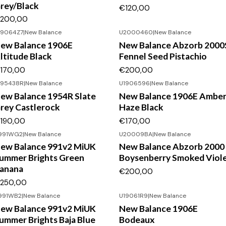
rey/Black
€120,00
200,00
19064Z7
|
New Balance
U2000460
|
New Balance
ew Balance 1906E
New Balance Abzorb 2000
ltitude Black
Fennel Seed Pistachio
170,00
€200,00
195438R
|
New Balance
U1906596
|
New Balance
ew Balance 1954R Slate
New Balance 1906E Ambe
rey Castlerock
Haze Black
190,00
€170,00
991WG2
|
New Balance
U20009BA
|
New Balance
ew Balance 991v2 MiUK
New Balance Abzorb 2000
ummer Brights Green
Boysenberry Smoked Viol
anana
€200,00
250,00
991WB2
|
New Balance
U19061R9
|
New Balance
ew Balance 991v2 MiUK
New Balance 1906E
ummer Brights Baja Blue
Bodeaux