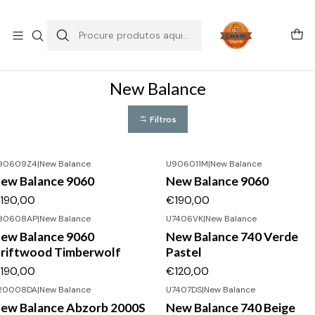
SALDOS DE VERÃO
Início
CALÇADO
New Balance
New Balance
Filtros
90609Z4
|
New Balance
U906011M
|
New Balance
ovo
Novo
ew Balance 9060
New Balance 9060
190,00
€190,00
90608AP
|
New Balance
U7406VK
|
New Balance
ovo
Novo
ew Balance 9060
New Balance 740 Verde
riftwood Timberwolf
Pastel
190,00
€120,00
20008DA
|
New Balance
U7407DS
|
New Balance
ew Balance Abzorb 2000S
New Balance 740 Beige