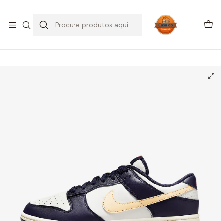
SALDOS DE VERÃO
Início
CALÇADO
Nike
Dunk Low
Nike Dunk Low Retro From Nike To You Midnight Navy