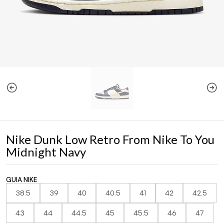
Nike Dunk Low Retro From Nike To You
Midnight Navy
GUIA NIKE
38.5
39
40
40.5
41
42
42.5
43
44
44.5
45
45.5
46
47