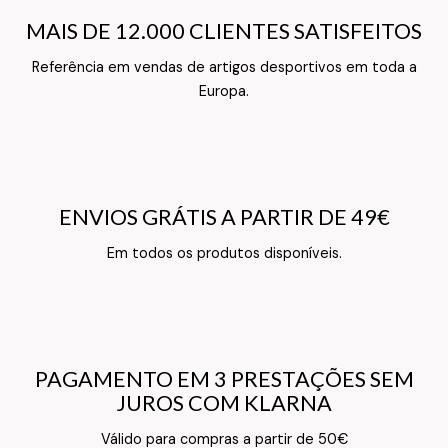
MAIS DE 12.000 CLIENTES SATISFEITOS
MAIS DE 12.000 CLIENTES SATISFEITOS
Referência em vendas de artigos desportivos em toda a
Texto do Verso do Cartão de Informação
Europa.
ENVIOS GRÁTIS A PARTIR DE 49€
ENVIOS GRÁTIS A PARTIR DE 49€
Texto do Verso do Cartão de Informação
Em todos os produtos disponíveis.
PAGAMENTO EM 3 PRESTAÇÕES SEM
PAGAMENTO EM 3 PRESTAÇÕES SEM
JUROS COM KLARNA
JUROS COM KLARNA
Texto do Verso do Cartão de Informação
Válido para compras a partir de 50€