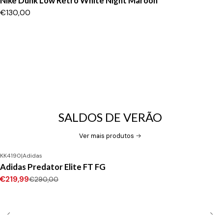
Nike Dunk Low Retro White Night Maroon
€130,00
SALDOS DE VERÃO
Ver mais produtos
KK4190
|
Adidas
-24%
DESCONTO
Adidas Predator Elite FT FG
Novo
€219,99
€290,00