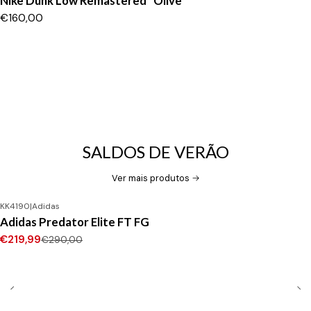
Nike Dunk Low Remastered “Olive”
€160,00
SALDOS DE VERÃO
Ver mais produtos
KK4190
|
Adidas
-24%
DESCONTO
Adidas Predator Elite FT FG
Novo
€219,99
€290,00