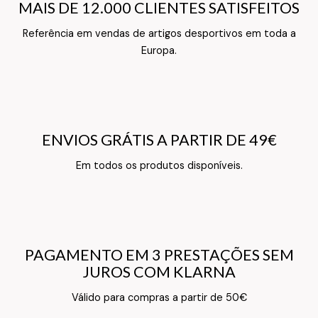
MAIS DE 12.000 CLIENTES SATISFEITOS
MAIS DE 12.000 CLIENTES SATISFEITOS
Referência em vendas de artigos desportivos em toda a
Texto do Verso do Cartão de Informação
Europa.
ENVIOS GRÁTIS A PARTIR DE 49€
ENVIOS GRÁTIS A PARTIR DE 49€
Texto do Verso do Cartão de Informação
Em todos os produtos disponíveis.
PAGAMENTO EM 3 PRESTAÇÕES SEM
PAGAMENTO EM 3 PRESTAÇÕES SEM
JUROS COM KLARNA
JUROS COM KLARNA
Texto do Verso do Cartão de Informação
Válido para compras a partir de 50€