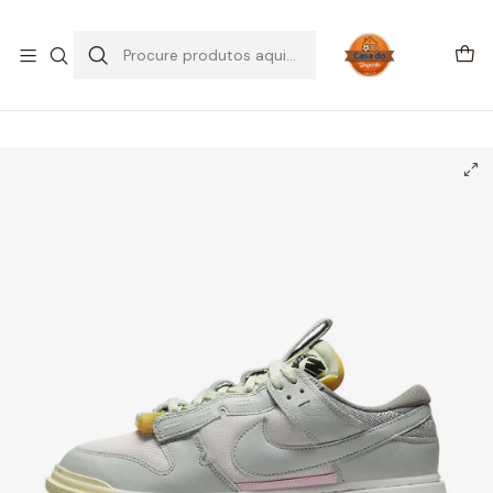
SALDOS DE VERÃO
Início
CALÇADO
Nike
Dunk Low
Nike Dunk Low Remastered “Mint Foam”