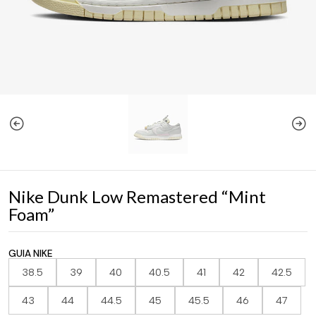
Nike Dunk Low Remastered “Mint
Foam”
GUIA NIKE
38.5
39
40
40.5
41
42
42.5
43
44
44.5
45
45.5
46
47