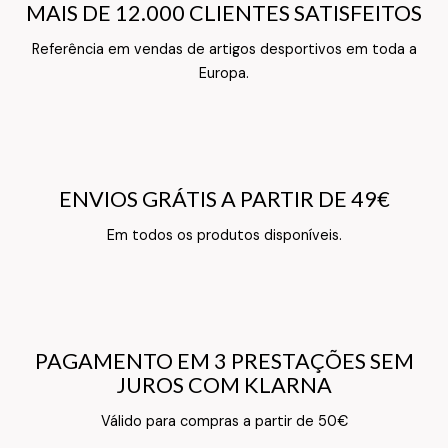
MAIS DE 12.000 CLIENTES SATISFEITOS
MAIS DE 12.000 CLIENTES SATISFEITOS
Referência em vendas de artigos desportivos em toda a
Texto do Verso do Cartão de Informação
Europa.
ENVIOS GRÁTIS A PARTIR DE 49€
ENVIOS GRÁTIS A PARTIR DE 49€
Texto do Verso do Cartão de Informação
Em todos os produtos disponíveis.
PAGAMENTO EM 3 PRESTAÇÕES SEM
PAGAMENTO EM 3 PRESTAÇÕES SEM
JUROS COM KLARNA
JUROS COM KLARNA
Texto do Verso do Cartão de Informação
Válido para compras a partir de 50€