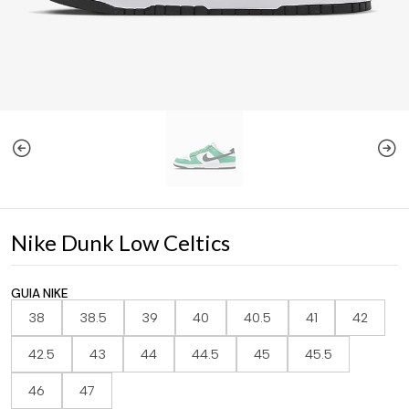
Nike Dunk Low Celtics
GUIA NIKE
38
38.5
39
40
40.5
41
42
42.5
43
44
44.5
45
45.5
46
47