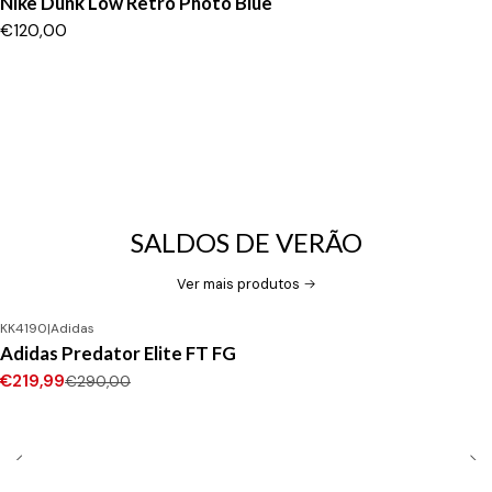
Nike Dunk Low Retro Photo Blue
€120,00
SALDOS DE VERÃO
Ver mais produtos
KK4190
|
Adidas
-24%
DESCONTO
Adidas Predator Elite FT FG
Novo
€219,99
€290,00