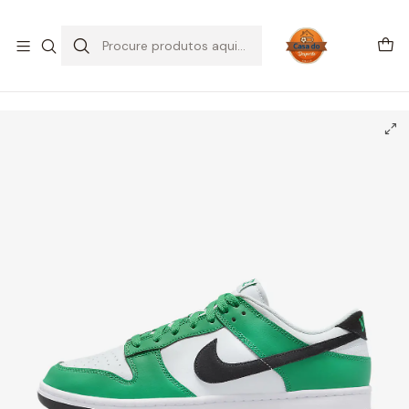
SALDOS DE VERÃO
Início
CALÇADO
Nike
Dunk Low
Nike Dunk Low Celtics