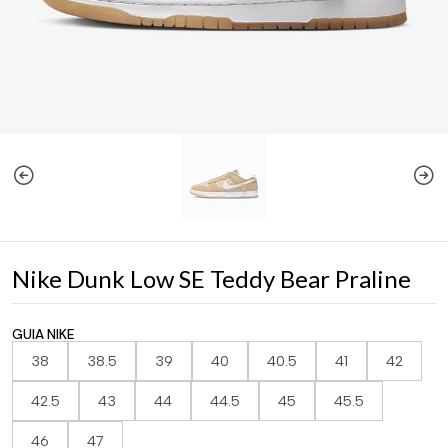
Nike Dunk Low SE Teddy Bear Praline
GUIA NIKE
38
38.5
39
40
40.5
41
42
42.5
43
44
44.5
45
45.5
46
47