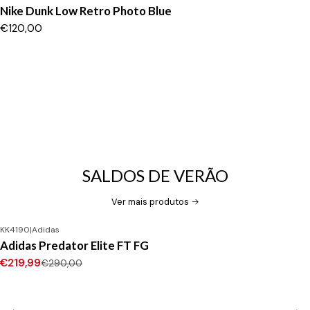
Nike Dunk Low Retro Photo Blue
€120,00
SALDOS DE VERÃO
Ver mais produtos
KK4190
|
Adidas
-24%
DESCONTO
Adidas Predator Elite FT FG
Novo
€219,99
€290,00