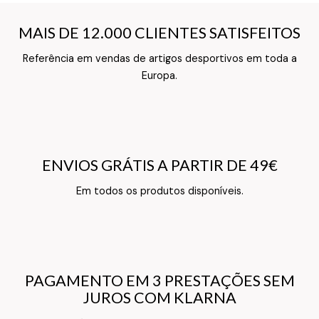
MAIS DE 12.000 CLIENTES SATISFEITOS
MAIS DE 12.000 CLIENTES SATISFEITOS
Referência em vendas de artigos desportivos em toda a
Texto do Verso do Cartão de Informação
Europa.
ENVIOS GRÁTIS A PARTIR DE 49€
ENVIOS GRÁTIS A PARTIR DE 49€
Texto do Verso do Cartão de Informação
Em todos os produtos disponíveis.
PAGAMENTO EM 3 PRESTAÇÕES SEM
PAGAMENTO EM 3 PRESTAÇÕES SEM
JUROS COM KLARNA
JUROS COM KLARNA