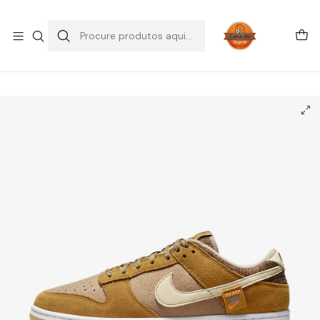
SALDOS DE VERÃO
Início
CALÇADO
Nike
Dunk Low
Nike Dunk Low SE Teddy Bear Praline