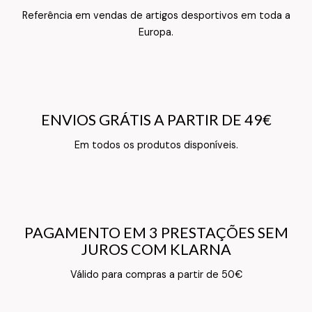
Referência em vendas de artigos desportivos em toda a
Texto do Verso do Cartão de Informação
Europa.
ENVIOS GRÁTIS A PARTIR DE 49€
ENVIOS GRÁTIS A PARTIR DE 49€
Texto do Verso do Cartão de Informação
Em todos os produtos disponíveis.
PAGAMENTO EM 3 PRESTAÇÕES SEM
PAGAMENTO EM 3 PRESTAÇÕES SEM
JUROS COM KLARNA
JUROS COM KLARNA
Texto do Verso do Cartão de Informação
Válido para compras a partir de 50€