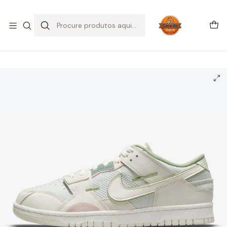
SALDOS DE VERÃO
Início
CALÇADO
Nike
Dunk Low
Nike Dunk Scrap Grey Haze Phantom