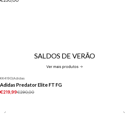
€230,00
SALDOS DE VERÃO
Ver mais produtos
KK4190
|
Adidas
-24%
DESCONTO
Adidas Predator Elite FT FG
Novo
€219,99
€290,00