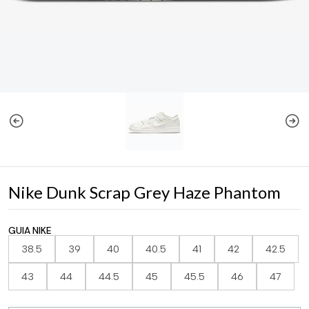
Nike Dunk Scrap Grey Haze Phantom
GUIA NIKE
38.5
39
40
40.5
41
42
42.5
43
44
44.5
45
45.5
46
47