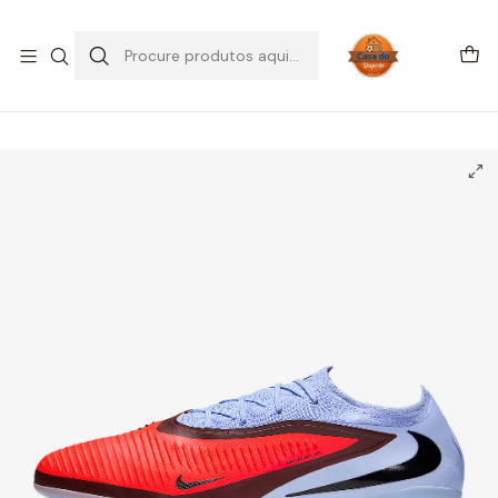
SALDOS DE VERÃO
Início
CHUTEIRAS
Chuteiras Relva Sintética | AG
Nike Phantom 6 Low Pro AG