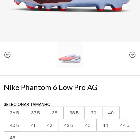
Nike Phantom 6 Low Pro AG
SELECIONAR TAMANHO
36.5
37.5
38
38.5
39
40
40.5
41
42
42.5
43
44
44.5
45