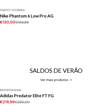
HQ2317-003
|
Nike
-19%
DESCONTO
Nike Phantom 6 Low Pro AG
€130,00
€159,99
SALDOS DE VERÃO
Ver mais produtos
KK4190
|
Adidas
-24%
DESCONTO
Adidas Predator Elite FT FG
Novo
€219,99
€290,00