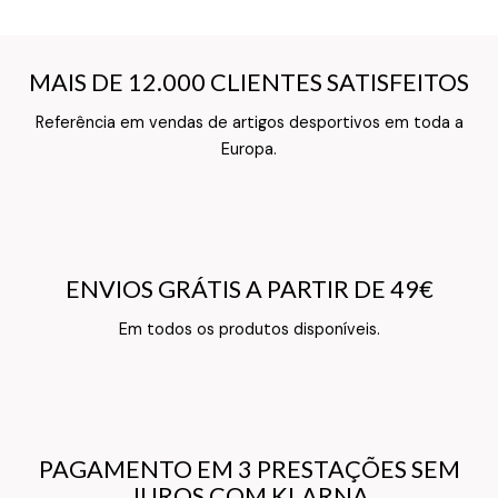
MAIS DE 12.000 CLIENTES SATISFEITOS
MAIS DE 12.000 CLIENTES SATISFEITOS
Referência em vendas de artigos desportivos em toda a
Texto do Verso do Cartão de Informação
Europa.
ENVIOS GRÁTIS A PARTIR DE 49€
ENVIOS GRÁTIS A PARTIR DE 49€
Texto do Verso do Cartão de Informação
Em todos os produtos disponíveis.
PAGAMENTO EM 3 PRESTAÇÕES SEM
PAGAMENTO EM 3 PRESTAÇÕES SEM
JUROS COM KLARNA
JUROS COM KLARNA