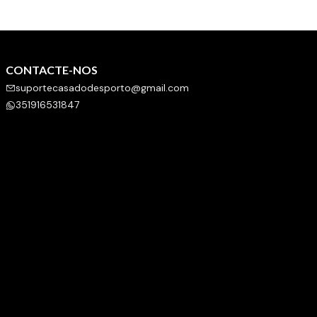
CONTACTE-NOS
suportecasadodesporto@gmail.com
351916531847