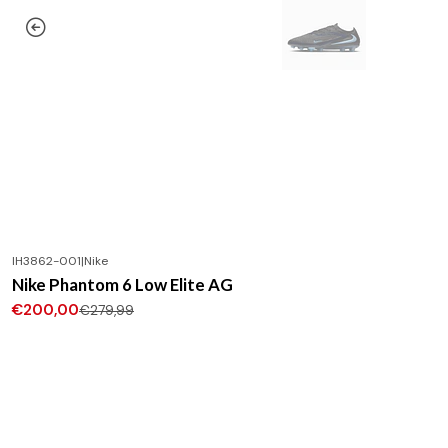
IH3862-001
|
Nike
-29%
DESCONTO
Nike Phantom 6 Low Elite AG
€200,00
€279,99