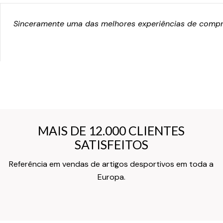
Sinceramente uma das melhores experiências de compra
MAIS DE 12.000 CLIENTES
MAIS DE 12.000 CLIENTES
SATISFEITOS
SATISFEITOS
Referência em vendas de artigos desportivos em toda a
Texto do Verso do Cartão de Informação
Europa.