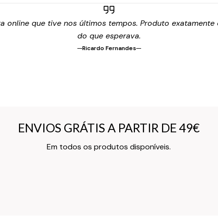
 online que tive nos últimos tempos. Produto exatamente c
do que esperava.
Ricardo Fernandes
ENVIOS GRÁTIS A PARTIR DE 49€
ENVIOS GRÁTIS A PARTIR DE 49€
Texto do Verso do Cartão de Informação
Em todos os produtos disponíveis.