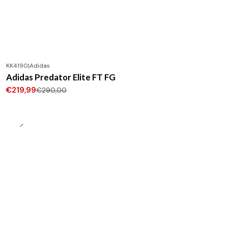
KK4190
|
Adidas
-24%
DESCONTO
Adidas Predator Elite FT FG
Novo
€219,99
€290,00