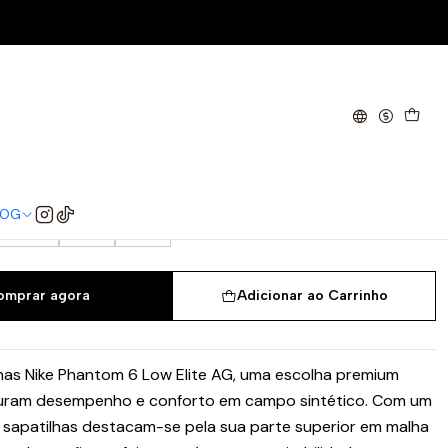
ite AG
 6 Low Elite AG
38
38.5
39
40
40.5
41
42
LOG
44.5
45
46
omprar agora
Adicionar ao Carrinho
as Nike Phantom 6 Low Elite AG, uma escolha premium
uram desempenho e conforto em campo sintético. Com um
s sapatilhas destacam-se pela sua parte superior em malha