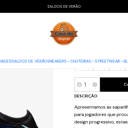
CHUTEIRAS
Chuteiras Relva Sintética | AG
Nike Phantom 6 Low El
SALDOS DE VERÃO
Nike Phantom
SELECIONAR TAMANHO
36
36.5
37.5
DADES
SALDOS DE VERÃO
SNEAKERS
CHUTEIRAS
STREETWEAR
B
42.5
43
44
C
Quantidade
DESCRIÇÃO
Apresentamos as sapatilh
para jogadores que proc
design progressivo, esta