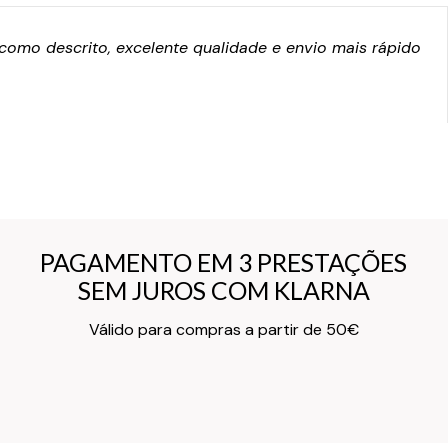
omo descrito, excelente qualidade e envio mais rápido
PAGAMENTO EM 3 PRESTAÇÕES
PAGAMENTO EM 3 PRESTAÇÕES
SEM JUROS COM KLARNA
SEM JUROS COM KLARNA
Texto do Verso do Cartão de Informação
Válido para compras a partir de 50€