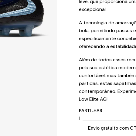
leve, que proporciona um
excepcional.
A tecnologia de amarraç
bola, permitindo passes 
especificamente concebid
oferecendo a estabilidad
Além de todos esses recu
pela sua estética modern
confortável, mas também t
partidas, estas sapatilha
contemporâneo. Experimen
Low Elite AG!
PARTILHAR
|
Envio gratuito com C