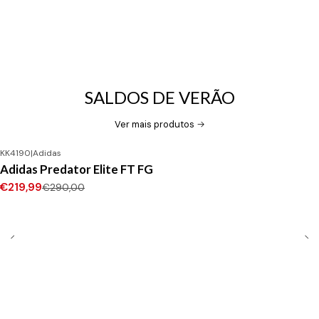
SALDOS DE VERÃO
Ver mais produtos
KK4190
|
Adidas
-24%
DESCONTO
Adidas Predator Elite FT FG
Novo
€219,99
€290,00