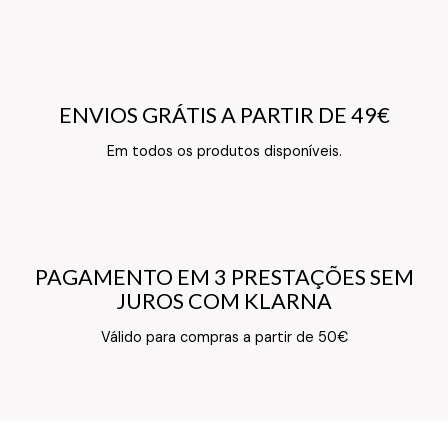
ENVIOS GRÁTIS A PARTIR DE 49€
ENVIOS GRÁTIS A PARTIR DE 49€
Texto do Verso do Cartão de Informação
Em todos os produtos disponíveis.
PAGAMENTO EM 3 PRESTAÇÕES SEM
PAGAMENTO EM 3 PRESTAÇÕES SEM
JUROS COM KLARNA
JUROS COM KLARNA
Texto do Verso do Cartão de Informação
Válido para compras a partir de 50€