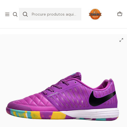
SALDOS DE VERÃO
Início
CHUTEIRAS
Sapatilhas Futsal | IC
NIKE LUNAR GATO II IC