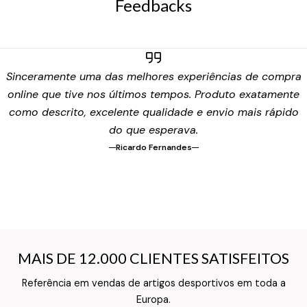
Feedbacks
Sinceramente uma das melhores experiências de compra
online que tive nos últimos tempos. Produto exatamente
como descrito, excelente qualidade e envio mais rápido
do que esperava.
Ricardo Fernandes
MAIS DE 12.000 CLIENTES SATISFEITOS
MAIS DE 12.000 CLIENTES SATISFEITOS
Referência em vendas de artigos desportivos em toda a
Texto do Verso do Cartão de Informação
Europa.