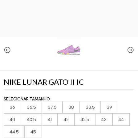
NIKE LUNAR GATO II IC
SELECIONAR TAMANHO
36
36.5
37.5
38
38.5
39
40
40.5
41
42
42.5
43
44
44.5
45