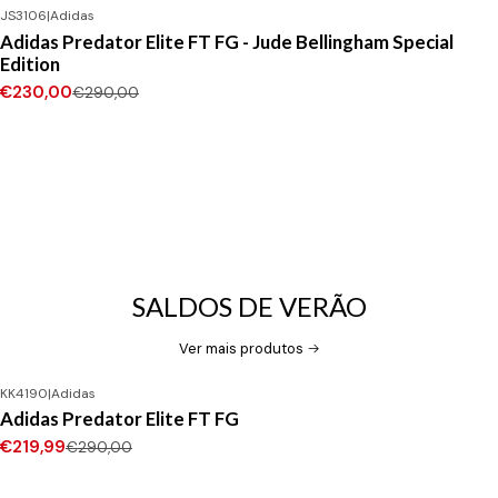
JS3106
|
Adidas
-21%
DESCONTO
Adidas Predator Elite FT FG - Jude Bellingham Special
Edition
€230,00
€290,00
SALDOS DE VERÃO
Ver mais produtos
KK4190
|
Adidas
-24%
DESCONTO
Adidas Predator Elite FT FG
Novo
€219,99
€290,00