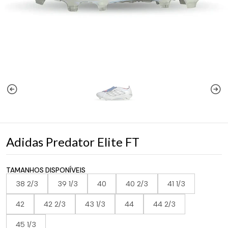
Adidas Predator Elite FT
TAMANHOS DISPONÍVEIS
38 2/3
39 1/3
40
40 2/3
41 1/3
42
42 2/3
43 1/3
44
44 2/3
45 1/3