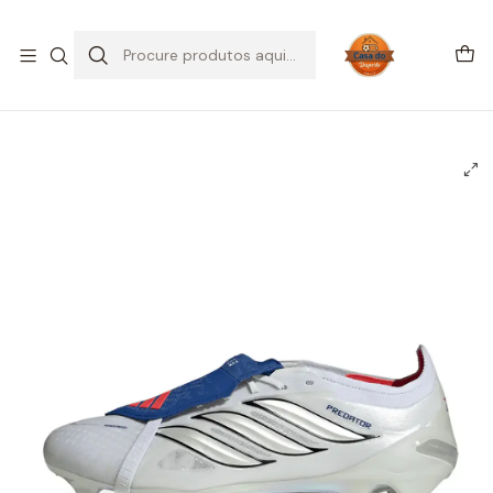
SALDOS DE VERÃO
Início
CHUTEIRAS
Chuteiras Campo | FG
Adidas Predator Elite FT