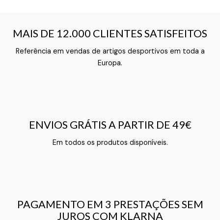
MAIS DE 12.000 CLIENTES SATISFEITOS
MAIS DE 12.000 CLIENTES SATISFEITOS
Referência em vendas de artigos desportivos em toda a
Texto do Verso do Cartão de Informação
Europa.
ENVIOS GRÁTIS A PARTIR DE 49€
ENVIOS GRÁTIS A PARTIR DE 49€
Texto do Verso do Cartão de Informação
Em todos os produtos disponíveis.
PAGAMENTO EM 3 PRESTAÇÕES SEM
PAGAMENTO EM 3 PRESTAÇÕES SEM
JUROS COM KLARNA
JUROS COM KLARNA