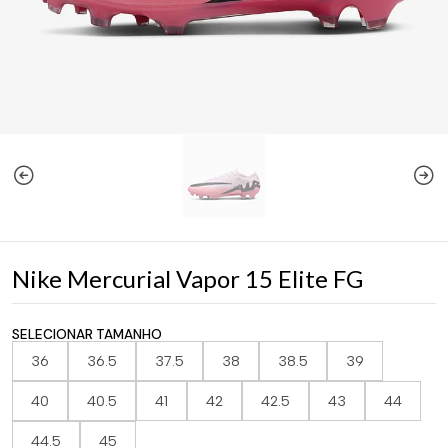
Nike Mercurial Vapor 15 Elite FG
SELECIONAR TAMANHO
36
36.5
37.5
38
38.5
39
40
40.5
41
42
42.5
43
44
44.5
45