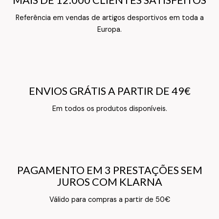
MAIS DE 12.000 CLIENTES SATISFEITOS
MAIS DE 12.000 CLIENTES SATISFEITOS
Referência em vendas de artigos desportivos em toda a
Texto do Verso do Cartão de Informação
Europa.
ENVIOS GRÁTIS A PARTIR DE 49€
ENVIOS GRÁTIS A PARTIR DE 49€
Texto do Verso do Cartão de Informação
Em todos os produtos disponíveis.
PAGAMENTO EM 3 PRESTAÇÕES SEM
PAGAMENTO EM 3 PRESTAÇÕES SEM
JUROS COM KLARNA
JUROS COM KLARNA
Texto do Verso do Cartão de Informação
Válido para compras a partir de 50€