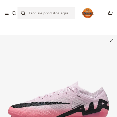
SALDOS DE VERÃO
Início
CHUTEIRAS
Chuteiras Campo | FG
Nike Mercurial Vapor 15 Elite FG