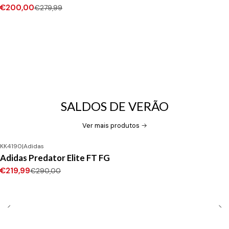
€200,00
€279,99
SALDOS DE VERÃO
Ver mais produtos
KK4190
|
Adidas
-24%
DESCONTO
Adidas Predator Elite FT FG
Novo
€219,99
€290,00