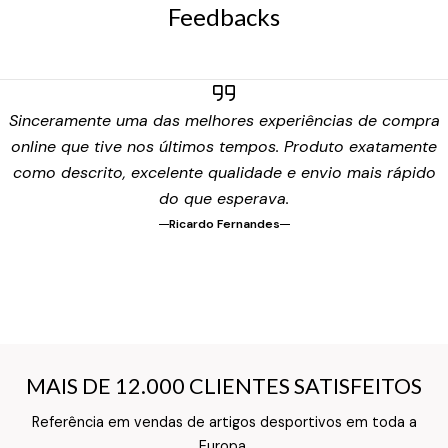
Feedbacks
Sinceramente uma das melhores experiências de compra
online que tive nos últimos tempos. Produto exatamente
como descrito, excelente qualidade e envio mais rápido
do que esperava.
Ricardo Fernandes
MAIS DE 12.000 CLIENTES SATISFEITOS
MAIS DE 12.000 CLIENTES SATISFEITOS
Referência em vendas de artigos desportivos em toda a
Texto do Verso do Cartão de Informação
Europa.