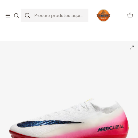
SALDOS DE VERÃO
Início
CHUTEIRAS
Chuteiras Campo | FG
Nike Mercurial Vapor 16 Elite FG