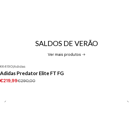
SALDOS DE VERÃO
Ver mais produtos
KK4190
|
Adidas
-24%
DESCONTO
Adidas Predator Elite FT FG
Novo
€219,99
€290,00