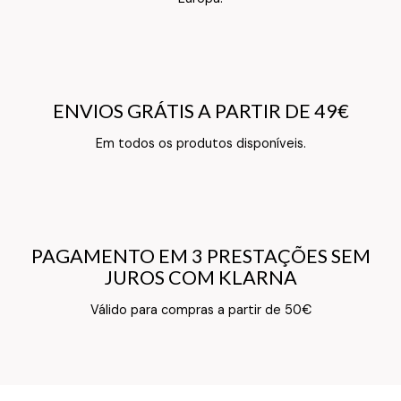
ENVIOS GRÁTIS A PARTIR DE 49€
ENVIOS GRÁTIS A PARTIR DE 49€
Texto do Verso do Cartão de Informação
Em todos os produtos disponíveis.
PAGAMENTO EM 3 PRESTAÇÕES SEM
PAGAMENTO EM 3 PRESTAÇÕES SEM
JUROS COM KLARNA
JUROS COM KLARNA
Texto do Verso do Cartão de Informação
Válido para compras a partir de 50€