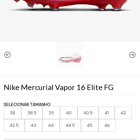
Nike Mercurial Vapor 16 Elite FG
SELECIONAR TAMANHO
38
38.5
39
40
40.5
41
42
42.5
43
44
44.5
45
46