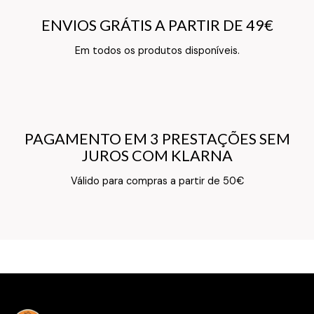
ENVIOS GRÁTIS A PARTIR DE 49€
ENVIOS GRÁTIS A PARTIR DE 49€
Texto do Verso do Cartão de Informação
Em todos os produtos disponíveis.
PAGAMENTO EM 3 PRESTAÇÕES SEM
PAGAMENTO EM 3 PRESTAÇÕES SEM
JUROS COM KLARNA
JUROS COM KLARNA
Texto do Verso do Cartão de Informação
Válido para compras a partir de 50€