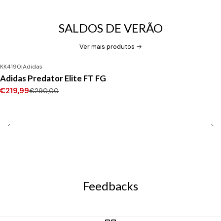
SALDOS DE VERÃO
Ver mais produtos
KK4190
|
Adidas
-24%
DESCONTO
Adidas Predator Elite FT FG
Novo
€219,99
€290,00
Feedbacks