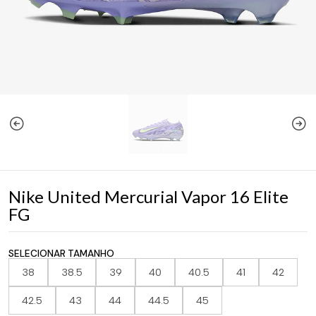
Nike United Mercurial Vapor 16 Elite
FG
SELECIONAR TAMANHO
38
38.5
39
40
40.5
41
42
42.5
43
44
44.5
45