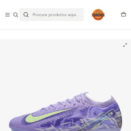
SALDOS DE VERÃO
Início
CHUTEIRAS
Chuteiras Campo | FG
Nike United Mercurial Vapor 16 Elite FG