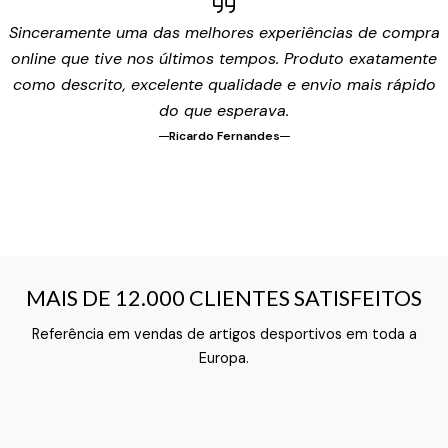
Sinceramente uma das melhores experiências de compra
online que tive nos últimos tempos. Produto exatamente
como descrito, excelente qualidade e envio mais rápido
do que esperava.
Ricardo Fernandes
MAIS DE 12.000 CLIENTES SATISFEITOS
MAIS DE 12.000 CLIENTES SATISFEITOS
Referência em vendas de artigos desportivos em toda a
Texto do Verso do Cartão de Informação
Europa.