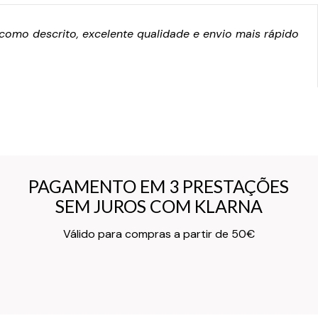
omo descrito, excelente qualidade e envio mais rápido
PAGAMENTO EM 3 PRESTAÇÕES
PAGAMENTO EM 3 PRESTAÇÕES
SEM JUROS COM KLARNA
SEM JUROS COM KLARNA
Texto do Verso do Cartão de Informação
Válido para compras a partir de 50€