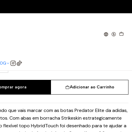
Hunter Pack
or Elite FG - Goal Hunter Pack
0
40 2/3
41 1/3
42
42 2/3
43 1/3
LOG
/3
omprar agora
Adicionar ao Carrinho
do que vais marcar com as botas Predator Elite da adidas,
atos. Com abas em borracha Strikeskin estrategicamente
o flexível topo HybridTouch foi desenhado para te ajudar a