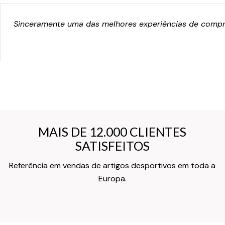
Sinceramente uma das melhores experiências de compra
MAIS DE 12.000 CLIENTES
MAIS DE 12.000 CLIENTES
SATISFEITOS
SATISFEITOS
Referência em vendas de artigos desportivos em toda a
Texto do Verso do Cartão de Informação
Europa.