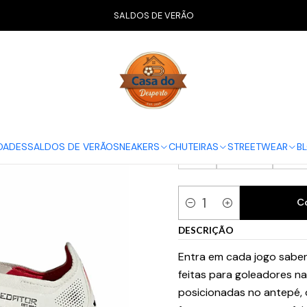
UTEIRAS
Chuteiras Campo | FG
adidas Predator Elite FG - Goal 
SALDOS DE VERÃO
adidas Predat
TAMANHOS DISPONÍVEIS
38 2/3
39 1/3
4
DADES
SALDOS DE VERÃO
SNEAKERS
CHUTEIRAS
STREETWEAR
B
44
44 2/3
45 1
C
Quantidade
DESCRIÇÃO
Entra em cada jogo saben
feitas para goleadores n
posicionadas no antepé, 