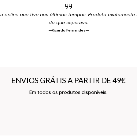
 online que tive nos últimos tempos. Produto exatamente c
do que esperava.
Ricardo Fernandes
ENVIOS GRÁTIS A PARTIR DE 49€
ENVIOS GRÁTIS A PARTIR DE 49€
Texto do Verso do Cartão de Informação
Em todos os produtos disponíveis.