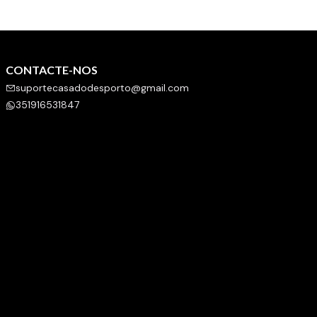
CONTACTE-NOS
suportecasadodesporto@gmail.com
351916531847