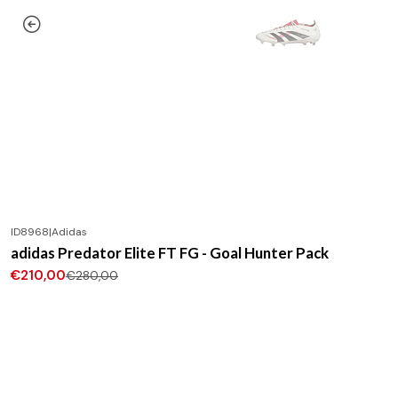
ID8968
|
Adidas
-25%
DESCONTO
adidas Predator Elite FT FG - Goal Hunter Pack
€210,00
€280,00