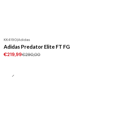
KK4190
|
Adidas
-24%
DESCONTO
Adidas Predator Elite FT FG
Novo
€219,99
€290,00