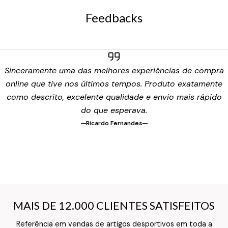
Feedbacks
Sinceramente uma das melhores experiências de compra
online que tive nos últimos tempos. Produto exatamente
como descrito, excelente qualidade e envio mais rápido
do que esperava.
Ricardo Fernandes
MAIS DE 12.000 CLIENTES SATISFEITOS
MAIS DE 12.000 CLIENTES SATISFEITOS
Referência em vendas de artigos desportivos em toda a
Texto do Verso do Cartão de Informação