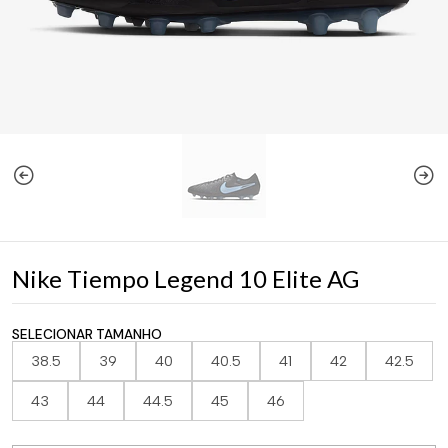
Nike Tiempo Legend 10 Elite AG
SELECIONAR TAMANHO
38.5
39
40
40.5
41
42
42.5
43
44
44.5
45
46