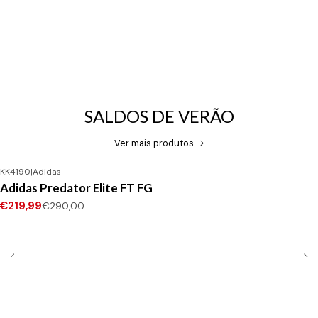
SALDOS DE VERÃO
Ver mais produtos
KK4190
|
Adidas
-24%
DESCONTO
Adidas Predator Elite FT FG
Novo
€219,99
€290,00