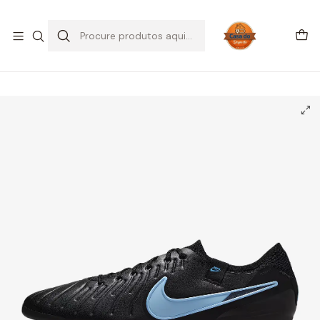
SALDOS DE VERÃO
Início
CHUTEIRAS
Chuteiras Relva Sintética | AG
Nike Tiempo Legend 10 Elite AG