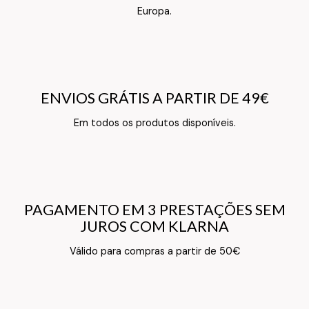
Europa.
ENVIOS GRÁTIS A PARTIR DE 49€
ENVIOS GRÁTIS A PARTIR DE 49€
Texto do Verso do Cartão de Informação
Em todos os produtos disponíveis.
PAGAMENTO EM 3 PRESTAÇÕES SEM
PAGAMENTO EM 3 PRESTAÇÕES SEM
JUROS COM KLARNA
JUROS COM KLARNA
Texto do Verso do Cartão de Informação
Válido para compras a partir de 50€