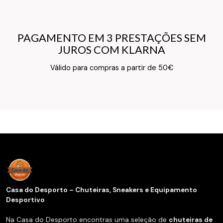
PAGAMENTO EM 3 PRESTAÇÕES SEM
PAGAMENTO EM 3 PRESTAÇÕES SEM
JUROS COM KLARNA
JUROS COM KLARNA
Texto do Verso do Cartão de Informação
Válido para compras a partir de 50€
Casa do Desporto – Chuteiras, Sneakers e Equipamento
Desportivo
Na Casa do Desporto encontras uma seleção de
chuteiras de