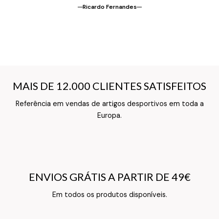
Ricardo Fernandes
MAIS DE 12.000 CLIENTES SATISFEITOS
MAIS DE 12.000 CLIENTES SATISFEITOS
Referência em vendas de artigos desportivos em toda a
Texto do Verso do Cartão de Informação
Europa.
ENVIOS GRÁTIS A PARTIR DE 49€
ENVIOS GRÁTIS A PARTIR DE 49€
Texto do Verso do Cartão de Informação
Em todos os produtos disponíveis.