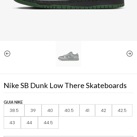
Nike SB Dunk Low There Skateboards
GUIA NIKE
38.5
39
40
40.5
41
42
42.5
43
44
44.5