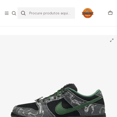
SALDOS DE VERÃO
Início
CALÇADO
Nike
Dunk Low
Nike SB Dunk Low There Skateboards