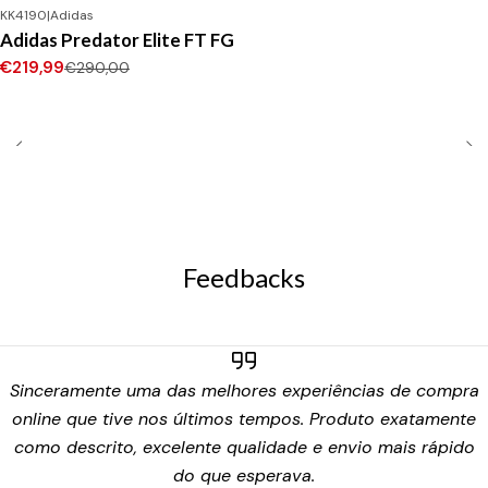
KK4190
|
Adidas
-24%
DESCONTO
Adidas Predator Elite FT FG
Novo
€219,99
€290,00
Feedbacks
Sinceramente uma das melhores experiências de compra
online que tive nos últimos tempos. Produto exatamente
como descrito, excelente qualidade e envio mais rápido
do que esperava.