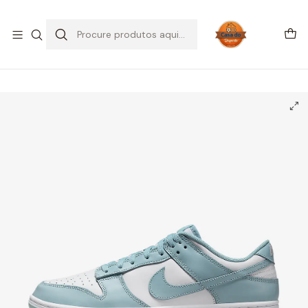
SALDOS DE VERÃO
Início
CALÇADO
Nike
Dunk Low
Nike Dunk Low Denim Turquoise