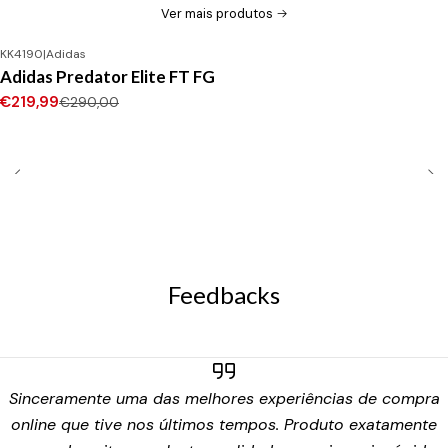
Ver mais produtos
KK4190
|
Adidas
-24%
DESCONTO
Adidas Predator Elite FT FG
Novo
€219,99
€290,00
Feedbacks
Sinceramente uma das melhores experiências de compra
online que tive nos últimos tempos. Produto exatamente