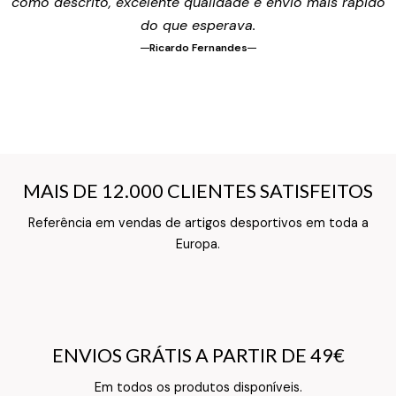
como descrito, excelente qualidade e envio mais rápido
do que esperava.
Ricardo Fernandes
MAIS DE 12.000 CLIENTES SATISFEITOS
MAIS DE 12.000 CLIENTES SATISFEITOS
Referência em vendas de artigos desportivos em toda a
Texto do Verso do Cartão de Informação
Europa.
ENVIOS GRÁTIS A PARTIR DE 49€
ENVIOS GRÁTIS A PARTIR DE 49€
Texto do Verso do Cartão de Informação
Em todos os produtos disponíveis.