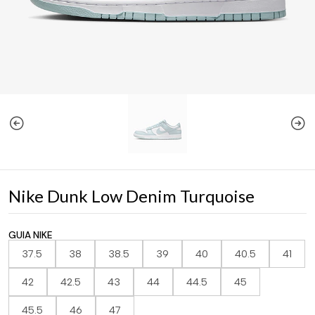
Nike Dunk Low Denim Turquoise
GUIA NIKE
37.5
38
38.5
39
40
40.5
41
42
42.5
43
44
44.5
45
45.5
46
47