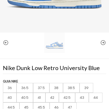
Nike Dunk Low Retro University Blue
GUIA NIKE
36
36.5
37.5
38
38.5
39
40
40.5
41
42
42.5
43
44
44.5
45
45.5
46
47