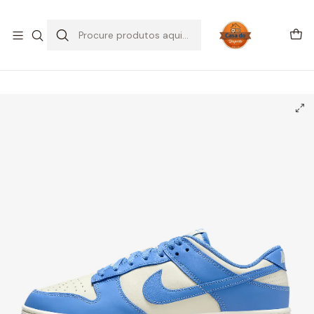
SALDOS DE VERÃO
Início
CALÇADO
Nike
Dunk Low
Nike Dunk Low Retro University Blue