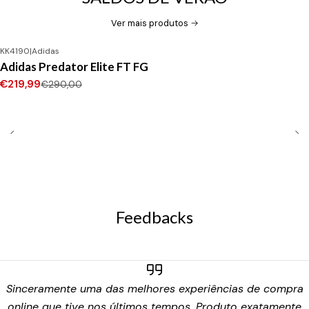
Ver mais produtos
KK4190
|
Adidas
-24%
DESCONTO
Adidas Predator Elite FT FG
Novo
€219,99
€290,00
Feedbacks
Sinceramente uma das melhores experiências de compra
online que tive nos últimos tempos. Produto exatamente