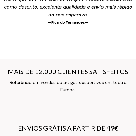
como descrito, excelente qualidade e envio mais rápido
do que esperava.
Ricardo Fernandes
MAIS DE 12.000 CLIENTES SATISFEITOS
MAIS DE 12.000 CLIENTES SATISFEITOS
Referência em vendas de artigos desportivos em toda a
Texto do Verso do Cartão de Informação
Europa.
ENVIOS GRÁTIS A PARTIR DE 49€
ENVIOS GRÁTIS A PARTIR DE 49€