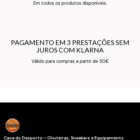
Texto do Verso do Cartão de Informação
Em todos os produtos disponíveis.
PAGAMENTO EM 3 PRESTAÇÕES SEM
PAGAMENTO EM 3 PRESTAÇÕES SEM
JUROS COM KLARNA
JUROS COM KLARNA
Texto do Verso do Cartão de Informação
Válido para compras a partir de 50€
Casa do Desporto – Chuteiras, Sneakers e Equipamento