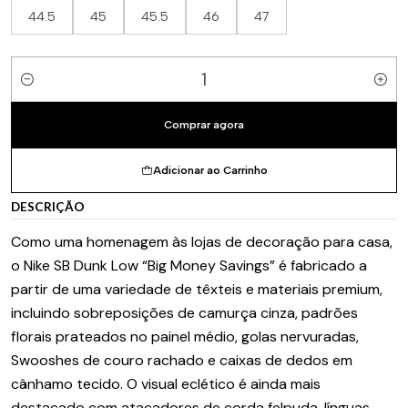
44.5
45
45.5
46
47
Quantidade
Comprar agora
Adicionar ao Carrinho
DESCRIÇÃO
Como uma homenagem às lojas de decoração para casa,
o Nike SB Dunk Low “Big Money Savings” é fabricado a
partir de uma variedade de têxteis e materiais premium,
incluindo sobreposições de camurça cinza, padrões
florais prateados no painel médio, golas nervuradas,
Swooshes de couro rachado e caixas de dedos em
cânhamo tecido. O visual eclético é ainda mais
destacado com atacadores de corda felpuda, línguas