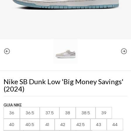
Nike SB Dunk Low 'Big Money Savings'
(2024)
GUIA NIKE
36
36.5
37.5
38
38.5
39
40
40.5
41
42
42.5
43
44