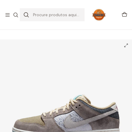
SALDOS DE VERÃO
Início
CALÇADO
Nike
Dunk Low
Nike SB Dunk Low 'Big Money Savings' (2024)