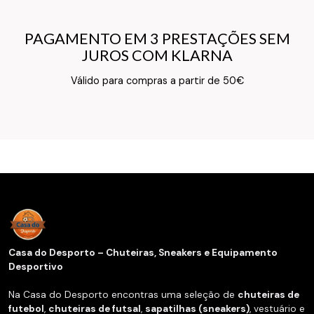
PAGAMENTO EM 3 PRESTAÇÕES SEM
PAGAMENTO EM 3 PRESTAÇÕES SEM
JUROS COM KLARNA
JUROS COM KLARNA
Texto do Verso do Cartão de Informação
Válido para compras a partir de 50€
Casa do Desporto – Chuteiras, Sneakers e Equipamento
Desportivo
Na Casa do Desporto encontras uma seleção de
chuteiras de
futebol
,
chuteiras de futsal
,
sapatilhas (sneakers)
, vestuário e