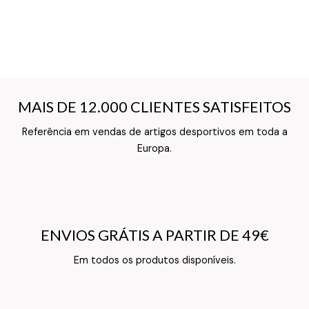
MAIS DE 12.000 CLIENTES SATISFEITOS
MAIS DE 12.000 CLIENTES SATISFEITOS
Referência em vendas de artigos desportivos em toda a
Texto do Verso do Cartão de Informação
Europa.
ENVIOS GRÁTIS A PARTIR DE 49€
ENVIOS GRÁTIS A PARTIR DE 49€
Texto do Verso do Cartão de Informação
Em todos os produtos disponíveis.