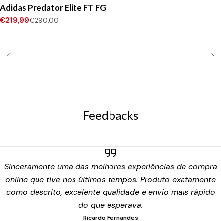
-24%
DESCONTO
Adidas Predator Elite FT FG
Novo
€219,99
€290,00
Feedbacks
Sinceramente uma das melhores experiências de compra
online que tive nos últimos tempos. Produto exatamente
como descrito, excelente qualidade e envio mais rápido
do que esperava.
Ricardo Fernandes