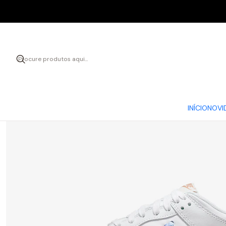
Início
CA
INÍCIO
NOVI