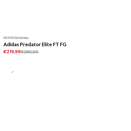
KK4190
|
Adidas
-24%
DESCONTO
Adidas Predator Elite FT FG
Novo
€219,99
€290,00