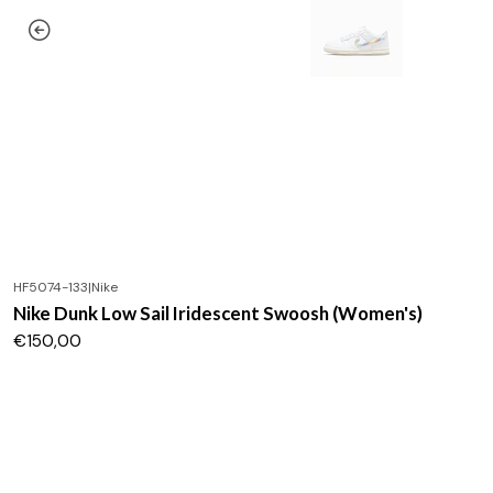
HF5074-133
|
Nike
Nike Dunk Low Sail Iridescent Swoosh (Women's)
€150,00