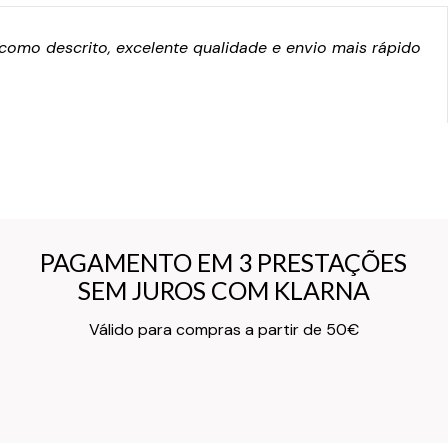
omo descrito, excelente qualidade e envio mais rápido
PAGAMENTO EM 3 PRESTAÇÕES
PAGAMENTO EM 3 PRESTAÇÕES
SEM JUROS COM KLARNA
SEM JUROS COM KLARNA
Texto do Verso do Cartão de Informação
Válido para compras a partir de 50€