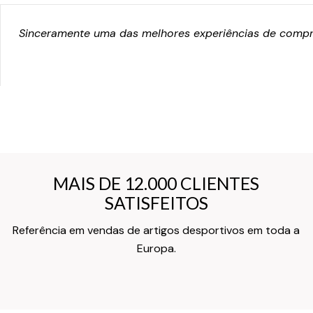
Sinceramente uma das melhores experiências de compra
MAIS DE 12.000 CLIENTES
MAIS DE 12.000 CLIENTES
SATISFEITOS
SATISFEITOS
Referência em vendas de artigos desportivos em toda a
Texto do Verso do Cartão de Informação
Europa.