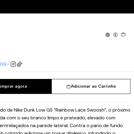
White (GS)
w SE Rainbow Lace Swoosh
LOG
37.5
38
38.5
39
40
omprar agora
Adicionar ao Carrinho
do de Nike Dunk Low GS “Rainbow Lace Swoosh”, o próximo
tida com o seu branco limpo e prateado, elevado com
entrelaçados na parede lateral. Contra o pano de fundo
h colorido adiciona um toque dinâmico, infundindo o