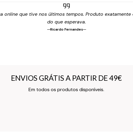
 online que tive nos últimos tempos. Produto exatamente c
do que esperava.
Ricardo Fernandes
ENVIOS GRÁTIS A PARTIR DE 49€
ENVIOS GRÁTIS A PARTIR DE 49€
Texto do Verso do Cartão de Informação
Em todos os produtos disponíveis.