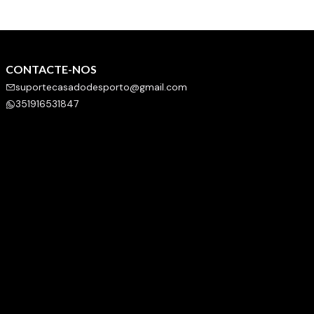
CONTACTE-NOS
suportecasadodesporto@gmail.com
351916531847