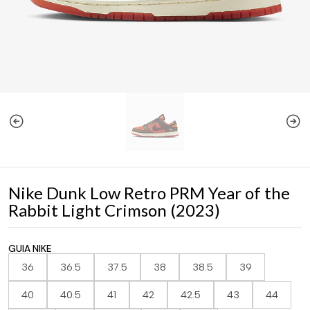
Nike Dunk Low Retro PRM Year of the
Rabbit Light Crimson (2023)
GUIA NIKE
36
36.5
37.5
38
38.5
39
40
40.5
41
42
42.5
43
44