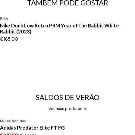
TAMBÉM PODE GOSTAR
|
Nike
Nike Dunk Low Retro PRM Year of the Rabbit White
Rabbit (2023)
€165,00
SALDOS DE VERÃO
Ver mais produtos
KK4190
|
Adidas
-24%
DESCONTO
Adidas Predator Elite FT FG
Novo