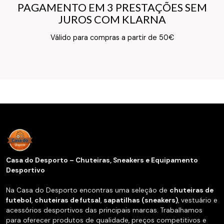
PAGAMENTO EM 3 PRESTAÇÕES SEM
PAGAMENTO EM 3 PRESTAÇÕES SEM
JUROS COM KLARNA
JUROS COM KLARNA
Texto do Verso do Cartão de Informação
Válido para compras a partir de 50€
Casa do Desporto – Chuteiras, Sneakers e Equipamento
Desportivo
Na Casa do Desporto encontras uma seleção de
chuteiras de
futebol
,
chuteiras de futsal
,
sapatilhas (sneakers)
, vestuário e
acessórios desportivos das principais marcas. Trabalhamos
para oferecer produtos de qualidade, preços competitivos e