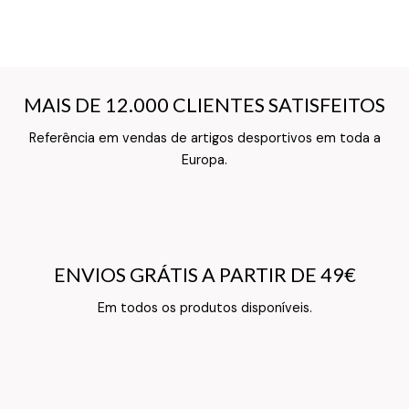
MAIS DE 12.000 CLIENTES SATISFEITOS
MAIS DE 12.000 CLIENTES SATISFEITOS
Referência em vendas de artigos desportivos em toda a
Texto do Verso do Cartão de Informação
Europa.
ENVIOS GRÁTIS A PARTIR DE 49€
ENVIOS GRÁTIS A PARTIR DE 49€
Texto do Verso do Cartão de Informação
Em todos os produtos disponíveis.