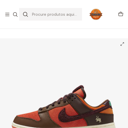
SALDOS DE VERÃO
Início
CALÇADO
Nike
Dunk Low
Nike Dunk Low Retro PRM Year of the Rabbit Light Crimson (2023)