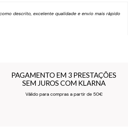
omo descrito, excelente qualidade e envio mais rápido
PAGAMENTO EM 3 PRESTAÇÕES
PAGAMENTO EM 3 PRESTAÇÕES
SEM JUROS COM KLARNA
SEM JUROS COM KLARNA
Texto do Verso do Cartão de Informação
Válido para compras a partir de 50€