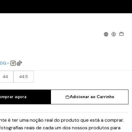
t (Women's)
w Next Nature Dark Beetroot
LOG
37.5
38
38.5
39
40
40.5
41
44
44.5
omprar agora
Adicionar ao Carrinho
te é ter uma noção real do produto que está a comprar.
 fotografias reais de cada um dos nossos produtos para