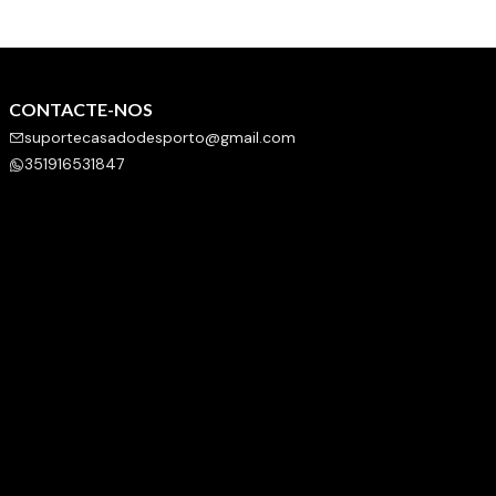
CONTACTE-NOS
suportecasadodesporto@gmail.com
351916531847