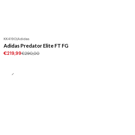
KK4190
|
Adidas
-24%
DESCONTO
Adidas Predator Elite FT FG
Novo
€219,99
€290,00