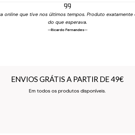
 online que tive nos últimos tempos. Produto exatamente c
do que esperava.
Ricardo Fernandes
ENVIOS GRÁTIS A PARTIR DE 49€
ENVIOS GRÁTIS A PARTIR DE 49€
Texto do Verso do Cartão de Informação
Em todos os produtos disponíveis.