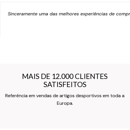
Sinceramente uma das melhores experiências de compra
MAIS DE 12.000 CLIENTES
MAIS DE 12.000 CLIENTES
SATISFEITOS
SATISFEITOS
Referência em vendas de artigos desportivos em toda a
Texto do Verso do Cartão de Informação
Europa.