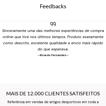
Feedbacks
Sinceramente uma das melhores experiências de compra
online que tive nos últimos tempos. Produto exatamente
como descrito, excelente qualidade e envio mais rápido
do que esperava.
Ricardo Fernandes
MAIS DE 12.000 CLIENTES SATISFEITOS
MAIS DE 12.000 CLIENTES SATISFEITOS
Referência em vendas de artigos desportivos em toda a
Texto do Verso do Cartão de Informação