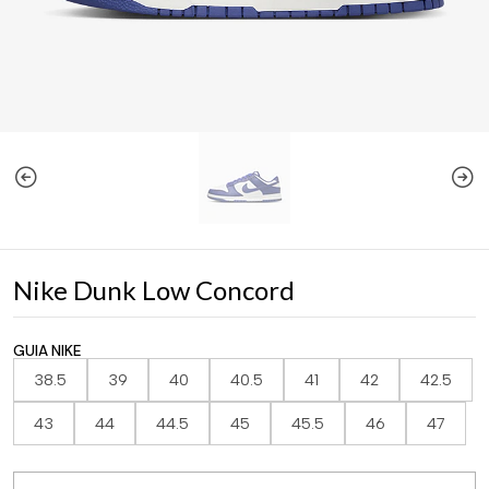
Nike Dunk Low Concord
GUIA NIKE
38.5
39
40
40.5
41
42
42.5
43
44
44.5
45
45.5
46
47