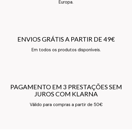
Europa.
ENVIOS GRÁTIS A PARTIR DE 49€
ENVIOS GRÁTIS A PARTIR DE 49€
Texto do Verso do Cartão de Informação
Em todos os produtos disponíveis.
PAGAMENTO EM 3 PRESTAÇÕES SEM
PAGAMENTO EM 3 PRESTAÇÕES SEM
JUROS COM KLARNA
JUROS COM KLARNA
Texto do Verso do Cartão de Informação
Válido para compras a partir de 50€