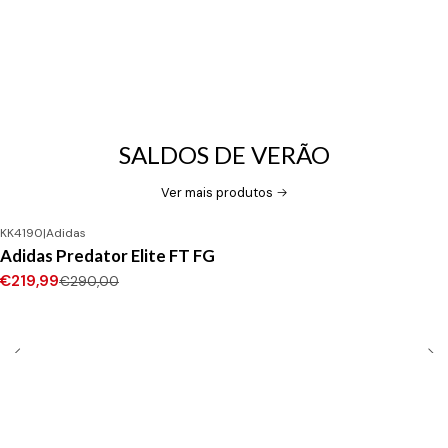
SALDOS DE VERÃO
Ver mais produtos
KK4190
|
Adidas
-24%
DESCONTO
Adidas Predator Elite FT FG
Novo
€219,99
€290,00