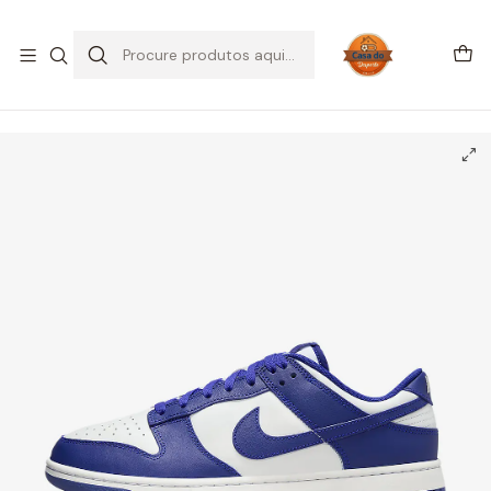
SALDOS DE VERÃO
Início
CALÇADO
Nike
Dunk Low
Nike Dunk Low Concord