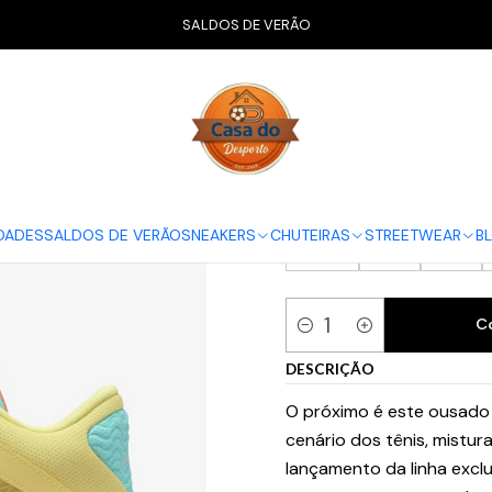
Início
CALÇADO
Air Jordan
Jordan Tatum 2 Lemonade
SALDOS DE VERÃO
Jordan Tatum
GUIA NIKE
36
36.5
37.5
DADES
SALDOS DE VERÃO
SNEAKERS
CHUTEIRAS
STREETWEAR
B
42.5
43
44
C
Quantidade
DESCRIÇÃO
O próximo é este ousado
cenário dos tênis, mistu
lançamento da linha excl