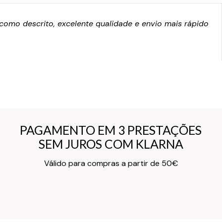
omo descrito, excelente qualidade e envio mais rápido
PAGAMENTO EM 3 PRESTAÇÕES
PAGAMENTO EM 3 PRESTAÇÕES
SEM JUROS COM KLARNA
SEM JUROS COM KLARNA
Texto do Verso do Cartão de Informação
Válido para compras a partir de 50€