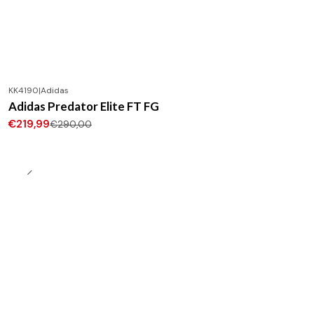
KK4190
|
Adidas
-24%
DESCONTO
Adidas Predator Elite FT FG
Novo
€219,99
€290,00