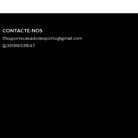
CONTACTE-NOS
suportecasadodesporto@gmail.com
351916531847