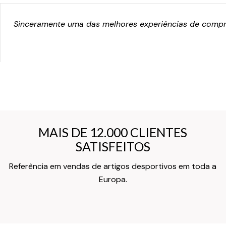
Sinceramente uma das melhores experiências de compra
MAIS DE 12.000 CLIENTES
MAIS DE 12.000 CLIENTES
SATISFEITOS
SATISFEITOS
Referência em vendas de artigos desportivos em toda a
Texto do Verso do Cartão de Informação
Europa.