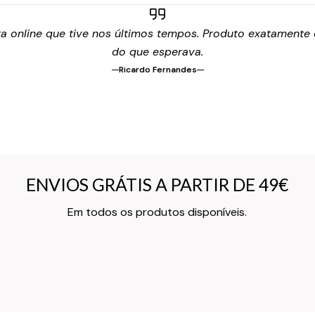
 online que tive nos últimos tempos. Produto exatamente c
do que esperava.
Ricardo Fernandes
ENVIOS GRÁTIS A PARTIR DE 49€
ENVIOS GRÁTIS A PARTIR DE 49€
Texto do Verso do Cartão de Informação
Em todos os produtos disponíveis.