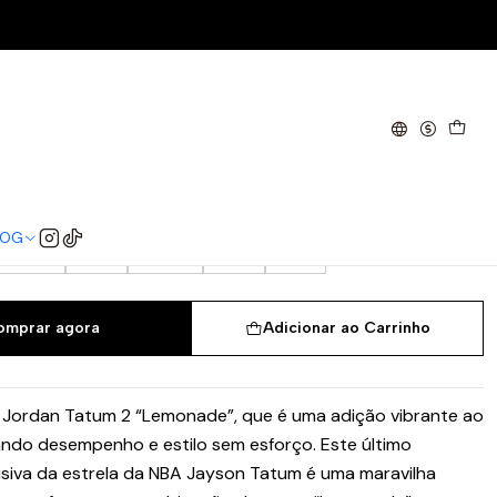
 2 Lemonade
38
38.5
39
40
40.5
41
42
LOG
44.5
45
45.5
46
47
omprar agora
Adicionar ao Carrinho
 Jordan Tatum 2 “Lemonade”, que é uma adição vibrante ao
rando desempenho e estilo sem esforço. Este último
usiva da estrela da NBA Jayson Tatum é uma maravilha