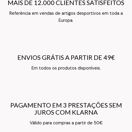
MAIS DE 12.000 CLIENTES SATISFEITOS
MAIS DE 12.000 CLIENTES SATISFEITOS
Referência em vendas de artigos desportivos em toda a
Texto do Verso do Cartão de Informação
Europa.
ENVIOS GRÁTIS A PARTIR DE 49€
ENVIOS GRÁTIS A PARTIR DE 49€
Texto do Verso do Cartão de Informação
Em todos os produtos disponíveis.
PAGAMENTO EM 3 PRESTAÇÕES SEM
PAGAMENTO EM 3 PRESTAÇÕES SEM
JUROS COM KLARNA
JUROS COM KLARNA
Texto do Verso do Cartão de Informação
Válido para compras a partir de 50€