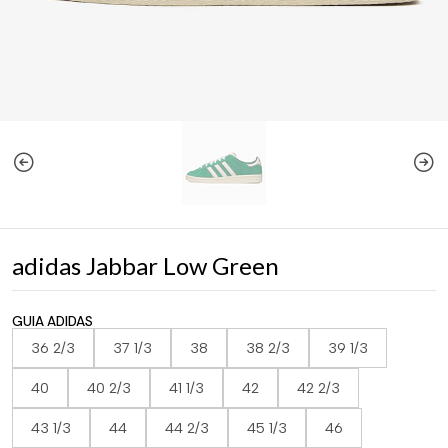
adidas Jabbar Low Green
GUIA ADIDAS
36 2/3
37 1/3
38
38 2/3
39 1/3
40
40 2/3
41 1/3
42
42 2/3
43 1/3
44
44 2/3
45 1/3
46