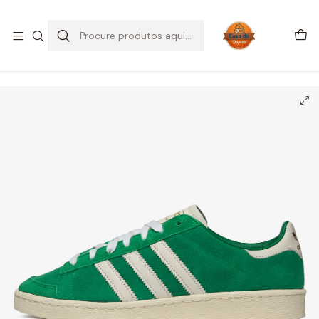
SALDOS DE VERÃO
Início
CALÇADO
Adidas
adidas Jabbar Low Green