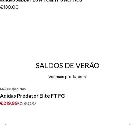
€130,00
SALDOS DE VERÃO
Ver mais produtos
KK4190
|
Adidas
-24%
DESCONTO
Adidas Predator Elite FT FG
Novo
€219,99
€290,00