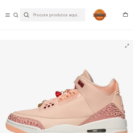
SALDOS DE VERÃO
Início
CALÇADO
Air Jordan
Jordan 3
Jordan 3 Retro Valentine's Day Treat Yourself (2025) (Women's)