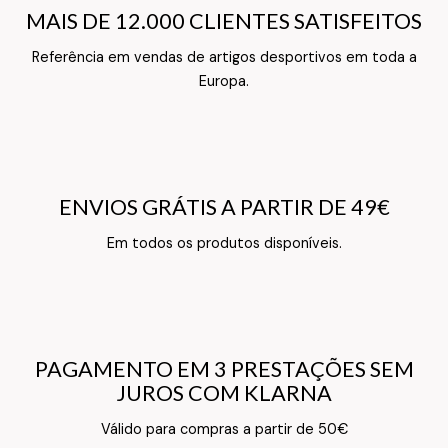
MAIS DE 12.000 CLIENTES SATISFEITOS
MAIS DE 12.000 CLIENTES SATISFEITOS
Referência em vendas de artigos desportivos em toda a
Texto do Verso do Cartão de Informação
Europa.
ENVIOS GRÁTIS A PARTIR DE 49€
ENVIOS GRÁTIS A PARTIR DE 49€
Texto do Verso do Cartão de Informação
Em todos os produtos disponíveis.
PAGAMENTO EM 3 PRESTAÇÕES SEM
PAGAMENTO EM 3 PRESTAÇÕES SEM
JUROS COM KLARNA
JUROS COM KLARNA
Texto do Verso do Cartão de Informação
Válido para compras a partir de 50€