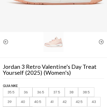
Jordan 3 Retro Valentine's Day Treat
Yourself (2025) (Women's)
GUIA NIKE
35.5
36
36.5
37.5
38
38.5
39
40
40.5
41
42
42.5
43