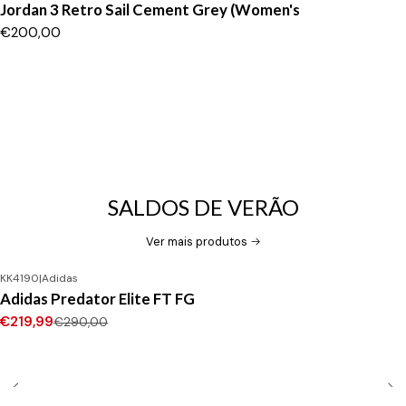
Jordan 3 Retro Sail Cement Grey (Women's
€200,00
SALDOS DE VERÃO
Ver mais produtos
KK4190
|
Adidas
-24%
DESCONTO
Adidas Predator Elite FT FG
Novo
€219,99
€290,00