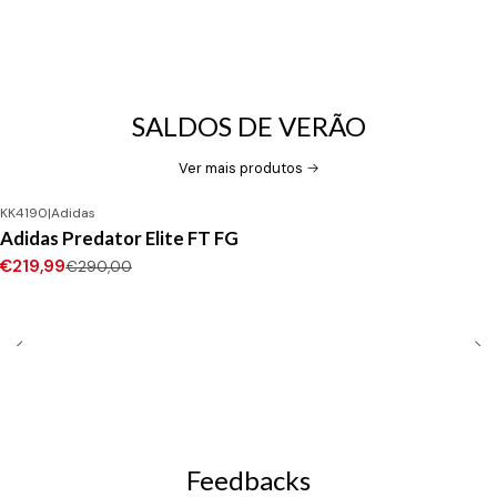
SALDOS DE VERÃO
Ver mais produtos
KK4190
|
Adidas
-24%
DESCONTO
Adidas Predator Elite FT FG
Novo
€219,99
€290,00
Feedbacks