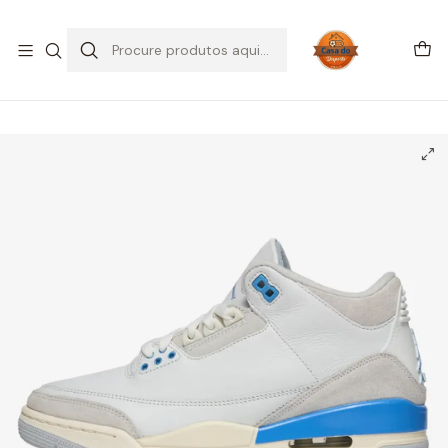
SALDOS DE VERÃO
Início
CALÇADO
Air Jordan
Jordan 3
Jordan 3 Retro Lucky Shorts