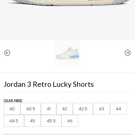
Jordan 3 Retro Lucky Shorts
GUIA NIKE
40
40.5
41
42
42.5
43
44
44.5
45
45.5
46