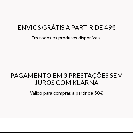
ENVIOS GRÁTIS A PARTIR DE 49€
ENVIOS GRÁTIS A PARTIR DE 49€
Texto do Verso do Cartão de Informação
Em todos os produtos disponíveis.
PAGAMENTO EM 3 PRESTAÇÕES SEM
PAGAMENTO EM 3 PRESTAÇÕES SEM
JUROS COM KLARNA
JUROS COM KLARNA
Texto do Verso do Cartão de Informação
Válido para compras a partir de 50€