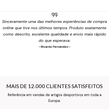
Sinceramente uma das melhores experiências de compra
online que tive nos últimos tempos. Produto exatamente
como descrito, excelente qualidade e envio mais rápido
do que esperava.
Ricardo Fernandes
MAIS DE 12.000 CLIENTES SATISFEITOS
MAIS DE 12.000 CLIENTES SATISFEITOS
Referência em vendas de artigos desportivos em toda a
Texto do Verso do Cartão de Informação
Europa.