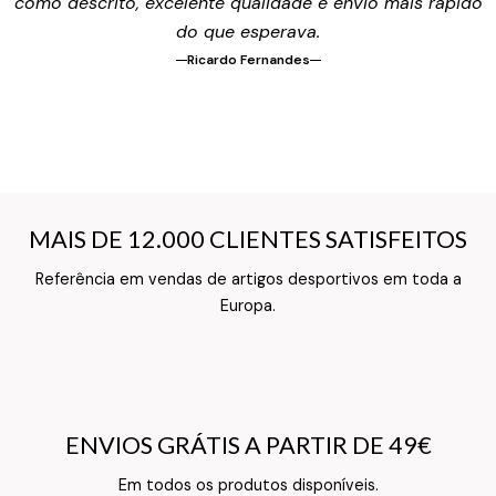
como descrito, excelente qualidade e envio mais rápido
do que esperava.
Ricardo Fernandes
MAIS DE 12.000 CLIENTES SATISFEITOS
MAIS DE 12.000 CLIENTES SATISFEITOS
Referência em vendas de artigos desportivos em toda a
Texto do Verso do Cartão de Informação
Europa.
ENVIOS GRÁTIS A PARTIR DE 49€
ENVIOS GRÁTIS A PARTIR DE 49€
Texto do Verso do Cartão de Informação
Em todos os produtos disponíveis.