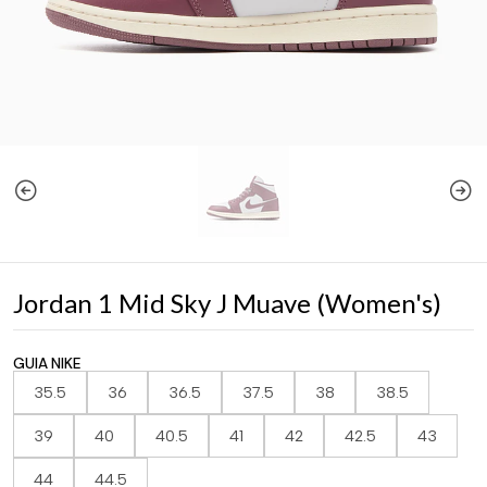
Jordan 1 Mid Sky J Muave (Women's)
GUIA NIKE
35.5
36
36.5
37.5
38
38.5
39
40
40.5
41
42
42.5
43
44
44.5