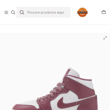
SALDOS DE VERÃO
Início
CALÇADO
Air Jordan
Jordan 1 Mid
Jordan 1 Mid Sky J Muave (Women's)