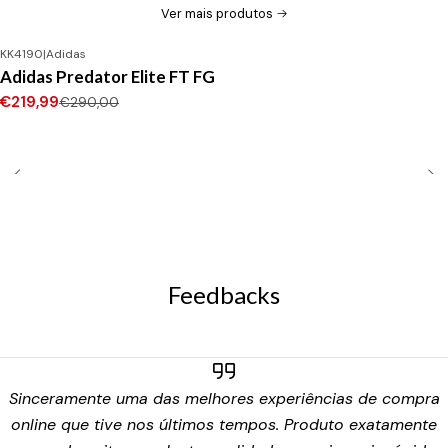
Ver mais produtos
KK4190
|
Adidas
-24%
DESCONTO
Adidas Predator Elite FT FG
Novo
€219,99
€290,00
Feedbacks
Sinceramente uma das melhores experiências de compra
online que tive nos últimos tempos. Produto exatamente