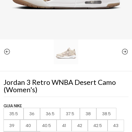
Jordan 3 Retro WNBA Desert Camo
(Women's)
GUIA NIKE
35.5
36
36.5
37.5
38
38.5
39
40
40.5
41
42
42.5
43