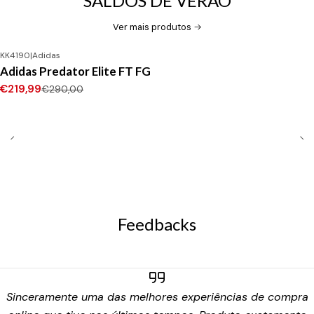
SALDOS DE VERÃO
Ver mais produtos
KK4190
|
Adidas
-24%
DESCONTO
Adidas Predator Elite FT FG
Novo
€219,99
€290,00
Feedbacks
Sinceramente uma das melhores experiências de compra