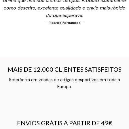
online que tive nos últimos tempos. Produto exatamente
como descrito, excelente qualidade e envio mais rápido
do que esperava.
Ricardo Fernandes
MAIS DE 12.000 CLIENTES SATISFEITOS
MAIS DE 12.000 CLIENTES SATISFEITOS
Referência em vendas de artigos desportivos em toda a
Texto do Verso do Cartão de Informação
Europa.
ENVIOS GRÁTIS A PARTIR DE 49€
ENVIOS GRÁTIS A PARTIR DE 49€