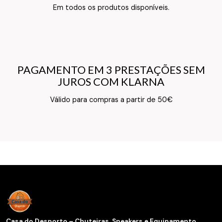
Texto do Verso do Cartão de Informação
Em todos os produtos disponíveis.
PAGAMENTO EM 3 PRESTAÇÕES SEM
PAGAMENTO EM 3 PRESTAÇÕES SEM
JUROS COM KLARNA
JUROS COM KLARNA
Texto do Verso do Cartão de Informação
Válido para compras a partir de 50€
Casa do Desporto – Chuteiras, Sneakers e Equipamento