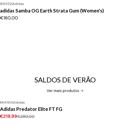
IE6522
|
Adidas
adidas Samba OG Earth Strata Gum (Women's)
€160,00
SALDOS DE VERÃO
Ver mais produtos
KK4190
|
Adidas
-24%
DESCONTO
Adidas Predator Elite FT FG
Novo
€219,99
€290,00