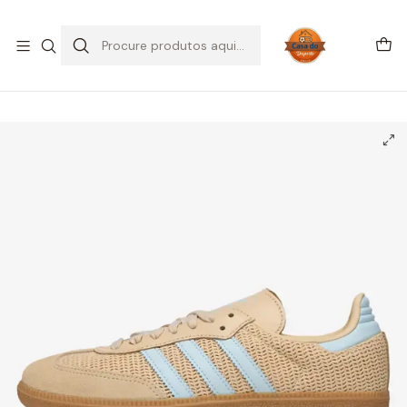
SALDOS DE VERÃO
Início
CALÇADO
Adidas
Samba
adidas Samba OG Sanda Strata Sky Tint (Women's)