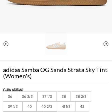
adidas Samba OG Sanda Strata Sky Tint
(Women's)
GUIA ADIDAS
36
36 2/3
37 1/3
38
38 2/3
39 1/3
40
40 2/3
41 1/3
42