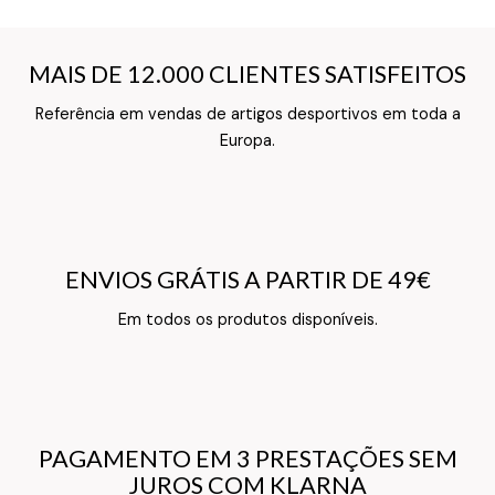
MAIS DE 12.000 CLIENTES SATISFEITOS
MAIS DE 12.000 CLIENTES SATISFEITOS
Referência em vendas de artigos desportivos em toda a
Texto do Verso do Cartão de Informação
Europa.
ENVIOS GRÁTIS A PARTIR DE 49€
ENVIOS GRÁTIS A PARTIR DE 49€
Texto do Verso do Cartão de Informação
Em todos os produtos disponíveis.
PAGAMENTO EM 3 PRESTAÇÕES SEM
PAGAMENTO EM 3 PRESTAÇÕES SEM
JUROS COM KLARNA
JUROS COM KLARNA