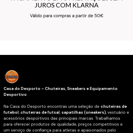
JUROS COM KLARNA
JUROS COM KLARNA
Texto do Verso do Cartão de Informação
Válido para compras a partir de 50€
Casa do Desporto – Chuteiras, Sneakers e Equipamento
Desportivo
Na Casa do Desporto encontras uma seleção de
chuteiras de
futebol
,
chuteiras de futsal
,
sapatilhas (sneakers)
, vestuário e
acessórios desportivos das principais marcas. Trabalhamos
para oferecer produtos de qualidade, preços competitivos e
um serviço de confiança para atletas e apaixonados pelo