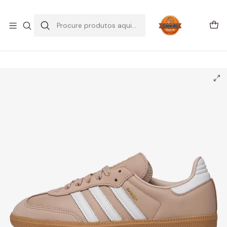
SALDOS DE VERÃO
Início
CALÇADO
Adidas
Samba
adidas Samba OG Wonder Taupe (Women's)