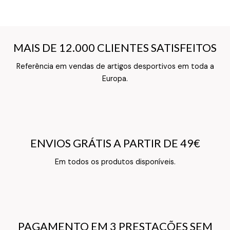
MAIS DE 12.000 CLIENTES SATISFEITOS
MAIS DE 12.000 CLIENTES SATISFEITOS
Referência em vendas de artigos desportivos em toda a
Texto do Verso do Cartão de Informação
Europa.
ENVIOS GRÁTIS A PARTIR DE 49€
ENVIOS GRÁTIS A PARTIR DE 49€
Texto do Verso do Cartão de Informação
Em todos os produtos disponíveis.
PAGAMENTO EM 3 PRESTAÇÕES SEM
PAGAMENTO EM 3 PRESTAÇÕES SEM