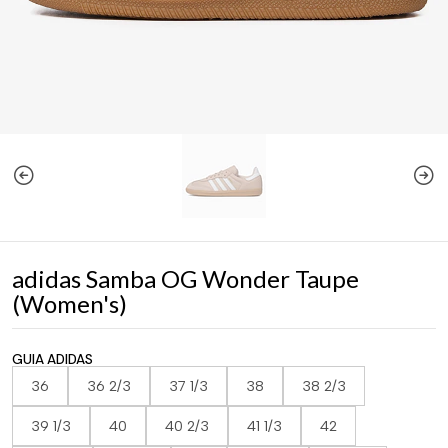
adidas Samba OG Wonder Taupe
(Women's)
GUIA ADIDAS
36
36 2/3
37 1/3
38
38 2/3
39 1/3
40
40 2/3
41 1/3
42