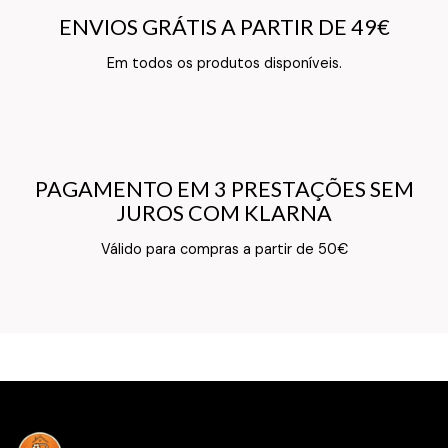
ENVIOS GRÁTIS A PARTIR DE 49€
ENVIOS GRÁTIS A PARTIR DE 49€
Texto do Verso do Cartão de Informação
Em todos os produtos disponíveis.
PAGAMENTO EM 3 PRESTAÇÕES SEM
PAGAMENTO EM 3 PRESTAÇÕES SEM
JUROS COM KLARNA
JUROS COM KLARNA
Texto do Verso do Cartão de Informação
Válido para compras a partir de 50€