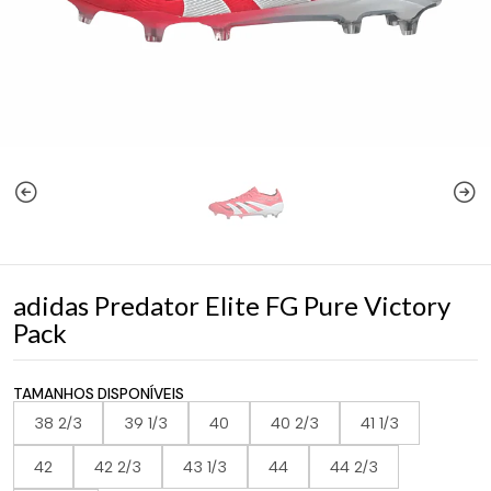
adidas Predator Elite FG Pure Victory
Pack
TAMANHOS DISPONÍVEIS
38 2/3
39 1/3
40
40 2/3
41 1/3
42
42 2/3
43 1/3
44
44 2/3