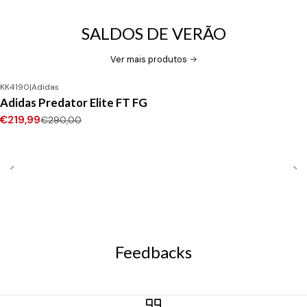
SALDOS DE VERÃO
Ver mais produtos
KK4190
|
Adidas
-24%
DESCONTO
Adidas Predator Elite FT FG
Novo
€219,99
€290,00
Feedbacks