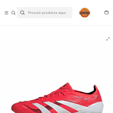
SALDOS DE VERÃO
Início
CHUTEIRAS
Chuteiras Campo | FG
adidas Predator Elite FG Pure Victory Pack