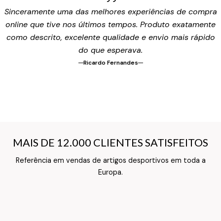
Sinceramente uma das melhores experiências de compra
online que tive nos últimos tempos. Produto exatamente
como descrito, excelente qualidade e envio mais rápido
do que esperava.
Ricardo Fernandes
MAIS DE 12.000 CLIENTES SATISFEITOS
MAIS DE 12.000 CLIENTES SATISFEITOS
Referência em vendas de artigos desportivos em toda a
Texto do Verso do Cartão de Informação
Europa.