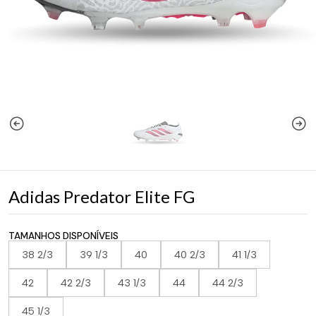
Adidas Predator Elite FG
TAMANHOS DISPONÍVEIS
38 2/3
39 1/3
40
40 2/3
41 1/3
42
42 2/3
43 1/3
44
44 2/3
45 1/3