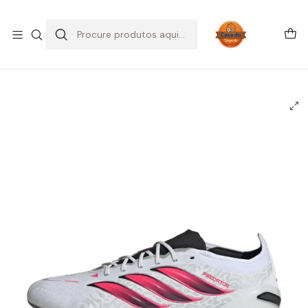
SALDOS DE VERÃO
Início
CHUTEIRAS
Chuteiras Campo | FG
Adidas Predator Elite FG