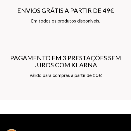
ENVIOS GRÁTIS A PARTIR DE 49€
ENVIOS GRÁTIS A PARTIR DE 49€
Texto do Verso do Cartão de Informação
Em todos os produtos disponíveis.
PAGAMENTO EM 3 PRESTAÇÕES SEM
PAGAMENTO EM 3 PRESTAÇÕES SEM
JUROS COM KLARNA
JUROS COM KLARNA
Texto do Verso do Cartão de Informação
Válido para compras a partir de 50€