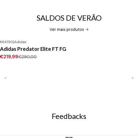
SALDOS DE VERÃO
Ver mais produtos
KK4190
|
Adidas
-24%
DESCONTO
Adidas Predator Elite FT FG
Novo
€219,99
€290,00
Feedbacks