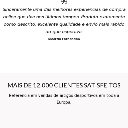
Sinceramente uma das melhores experiências de compra
online que tive nos últimos tempos. Produto exatamente
como descrito, excelente qualidade e envio mais rápido
do que esperava.
Ricardo Fernandes
MAIS DE 12.000 CLIENTES SATISFEITOS
MAIS DE 12.000 CLIENTES SATISFEITOS
Referência em vendas de artigos desportivos em toda a
Texto do Verso do Cartão de Informação
Europa.