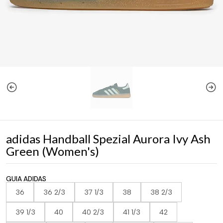
adidas Handball Spezial Aurora Ivy Ash
Green (Women's)
GUIA ADIDAS
36
36 2/3
37 1/3
38
38 2/3
39 1/3
40
40 2/3
41 1/3
42