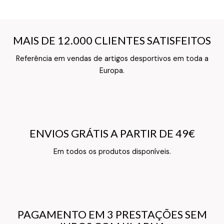
MAIS DE 12.000 CLIENTES SATISFEITOS
MAIS DE 12.000 CLIENTES SATISFEITOS
Referência em vendas de artigos desportivos em toda a
Texto do Verso do Cartão de Informação
Europa.
ENVIOS GRÁTIS A PARTIR DE 49€
ENVIOS GRÁTIS A PARTIR DE 49€
Texto do Verso do Cartão de Informação
Em todos os produtos disponíveis.
PAGAMENTO EM 3 PRESTAÇÕES SEM
PAGAMENTO EM 3 PRESTAÇÕES SEM