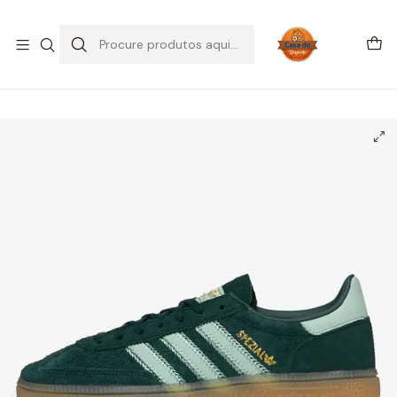
SALDOS DE VERÃO
Início
CALÇADO
Adidas
Handball Spezial
adidas Handball Spezial Aurora Ivy Ash Green (Women's)