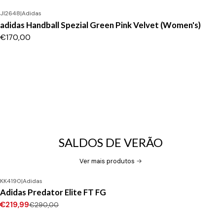
JI2648
|
Adidas
adidas Handball Spezial Green Pink Velvet (Women's)
€170,00
SALDOS DE VERÃO
Ver mais produtos
KK4190
|
Adidas
-24%
DESCONTO
Adidas Predator Elite FT FG
Novo
€219,99
€290,00