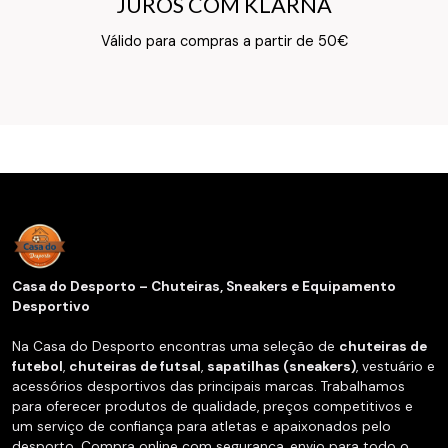
JUROS COM KLARNA
JUROS COM KLARNA
Texto do Verso do Cartão de Informação
Válido para compras a partir de 50€
Casa do Desporto – Chuteiras, Sneakers e Equipamento
Desportivo
Na Casa do Desporto encontras uma seleção de
chuteiras de
futebol
,
chuteiras de futsal
,
sapatilhas (sneakers)
, vestuário e
acessórios desportivos das principais marcas. Trabalhamos
para oferecer produtos de qualidade, preços competitivos e
um serviço de confiança para atletas e apaixonados pelo
desporto. Compra online com segurança, envio para todo o