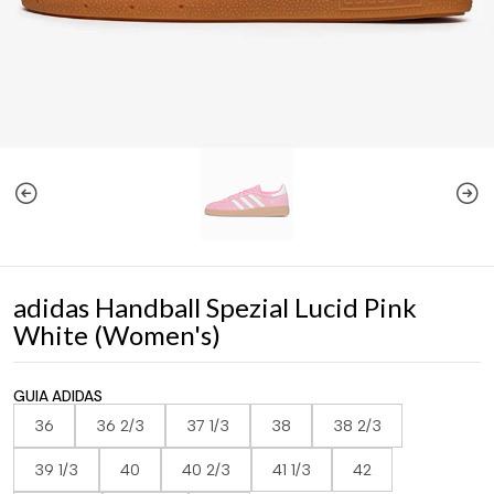
adidas Handball Spezial Lucid Pink
White (Women's)
GUIA ADIDAS
36
36 2/3
37 1/3
38
38 2/3
39 1/3
40
40 2/3
41 1/3
42