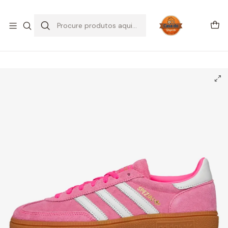
SALDOS DE VERÃO
Início
CALÇADO
Adidas
Handball Spezial
adidas Handball Spezial Lucid Pink White (Women's)