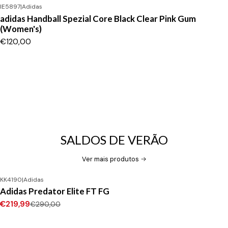
IE5897
|
Adidas
adidas Handball Spezial Core Black Clear Pink Gum
(Women's)
€120,00
SALDOS DE VERÃO
Ver mais produtos
KK4190
|
Adidas
-24%
DESCONTO
Adidas Predator Elite FT FG
Novo
€219,99
€290,00