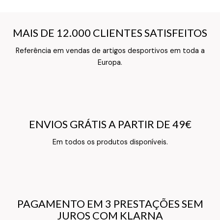
MAIS DE 12.000 CLIENTES SATISFEITOS
MAIS DE 12.000 CLIENTES SATISFEITOS
Referência em vendas de artigos desportivos em toda a
Texto do Verso do Cartão de Informação
Europa.
ENVIOS GRÁTIS A PARTIR DE 49€
ENVIOS GRÁTIS A PARTIR DE 49€
Texto do Verso do Cartão de Informação
Em todos os produtos disponíveis.
PAGAMENTO EM 3 PRESTAÇÕES SEM
PAGAMENTO EM 3 PRESTAÇÕES SEM
JUROS COM KLARNA
JUROS COM KLARNA