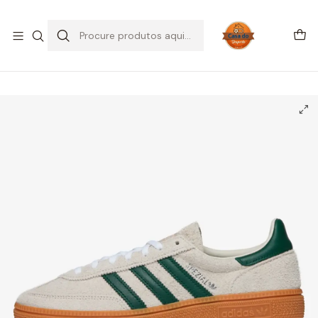
SALDOS DE VERÃO
Início
CALÇADO
Adidas
Handball Spezial
adidas Handball Spezial Alumina Collegiate Green (Women's)