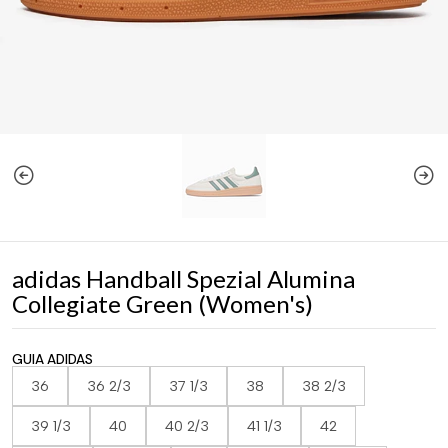
adidas Handball Spezial Alumina
Collegiate Green (Women's)
GUIA ADIDAS
36
36 2/3
37 1/3
38
38 2/3
39 1/3
40
40 2/3
41 1/3
42