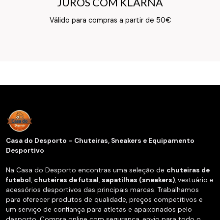
JUROS COM KLARNA
JUROS COM KLARNA
Texto do Verso do Cartão de Informação
Válido para compras a partir de 50€
Casa do Desporto – Chuteiras, Sneakers e Equipamento
Desportivo
Na Casa do Desporto encontras uma seleção de
chuteiras de
futebol
,
chuteiras de futsal
,
sapatilhas (sneakers)
, vestuário e
acessórios desportivos das principais marcas. Trabalhamos
para oferecer produtos de qualidade, preços competitivos e
um serviço de confiança para atletas e apaixonados pelo
desporto. Compra online com segurança, envio para todo o