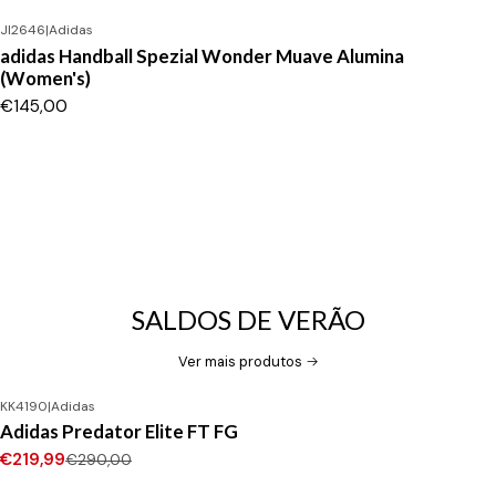
JI2646
|
Adidas
adidas Handball Spezial Wonder Muave Alumina
(Women's)
€145,00
SALDOS DE VERÃO
Ver mais produtos
KK4190
|
Adidas
-24%
DESCONTO
Adidas Predator Elite FT FG
Novo
€219,99
€290,00