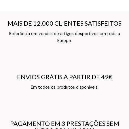
MAIS DE 12.000 CLIENTES SATISFEITOS
MAIS DE 12.000 CLIENTES SATISFEITOS
Referência em vendas de artigos desportivos em toda a
Texto do Verso do Cartão de Informação
Europa.
ENVIOS GRÁTIS A PARTIR DE 49€
ENVIOS GRÁTIS A PARTIR DE 49€
Texto do Verso do Cartão de Informação
Em todos os produtos disponíveis.
PAGAMENTO EM 3 PRESTAÇÕES SEM
PAGAMENTO EM 3 PRESTAÇÕES SEM