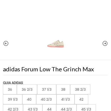
adidas Forum Low The Grinch Max
GUIA ADIDAS
36
36 2/3
37 1/3
38
38 2/3
39 1/3
40
40 2/3
41 1/3
42
42 2/3
43 1/3
44
44 2/3
45 1/3