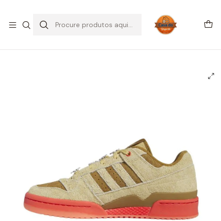
SALDOS DE VERÃO
Início
CALÇADO
Adidas
Forum Low
adidas Forum Low The Grinch Max