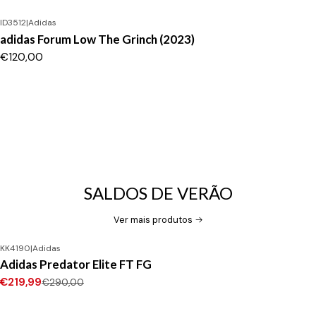
ID3512
|
Adidas
adidas Forum Low The Grinch (2023)
€120,00
SALDOS DE VERÃO
Ver mais produtos
KK4190
|
Adidas
-24%
DESCONTO
Adidas Predator Elite FT FG
Novo
€219,99
€290,00