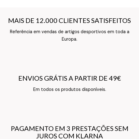
MAIS DE 12.000 CLIENTES SATISFEITOS
MAIS DE 12.000 CLIENTES SATISFEITOS
Referência em vendas de artigos desportivos em toda a
Texto do Verso do Cartão de Informação
Europa.
ENVIOS GRÁTIS A PARTIR DE 49€
ENVIOS GRÁTIS A PARTIR DE 49€
Texto do Verso do Cartão de Informação
Em todos os produtos disponíveis.
PAGAMENTO EM 3 PRESTAÇÕES SEM
PAGAMENTO EM 3 PRESTAÇÕES SEM
JUROS COM KLARNA
JUROS COM KLARNA