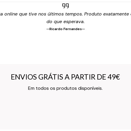
 online que tive nos últimos tempos. Produto exatamente c
do que esperava.
Ricardo Fernandes
ENVIOS GRÁTIS A PARTIR DE 49€
ENVIOS GRÁTIS A PARTIR DE 49€
Texto do Verso do Cartão de Informação
Em todos os produtos disponíveis.