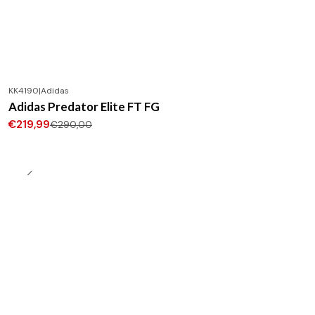
KK4190
|
Adidas
-24%
DESCONTO
Adidas Predator Elite FT FG
Novo
€219,99
€290,00