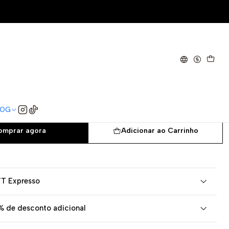
 Nuptse
orth Face 1996 Retro Nuptse
XXL
LOG
omprar agora
Adicionar ao Carrinho
TT Expresso
% de desconto adicional