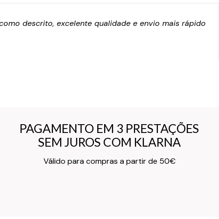
omo descrito, excelente qualidade e envio mais rápido
PAGAMENTO EM 3 PRESTAÇÕES
PAGAMENTO EM 3 PRESTAÇÕES
SEM JUROS COM KLARNA
SEM JUROS COM KLARNA
Texto do Verso do Cartão de Informação
Válido para compras a partir de 50€