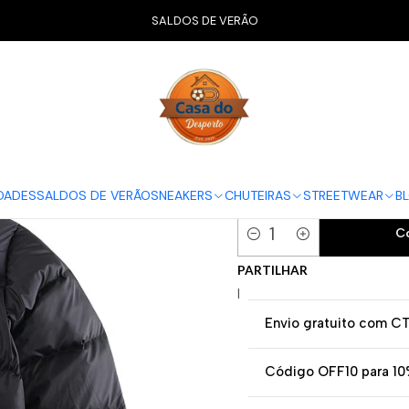
STREETWEAR
The North Face
Casaco The North Face 1996 Retro
SALDOS DE VERÃO
Casaco The N
TAMANHOS
S
M
L
XL
DADES
SALDOS DE VERÃO
SNEAKERS
CHUTEIRAS
STREETWEAR
B
C
Quantidade
PARTILHAR
|
Envio gratuito com C
Código OFF10 para 10