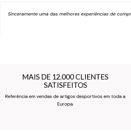
Sinceramente uma das melhores experiências de compra
MAIS DE 12.000 CLIENTES
MAIS DE 12.000 CLIENTES
SATISFEITOS
SATISFEITOS
Referência em vendas de artigos desportivos em toda a
Texto do Verso do Cartão de Informação
Europa.