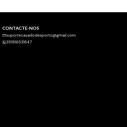
CONTACTE-NOS
suportecasadodesporto@gmail.com
351916531847