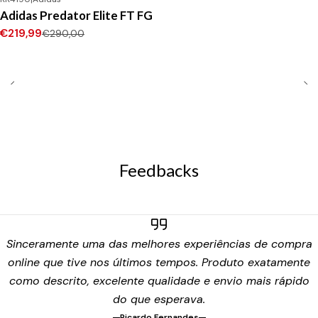
-24%
DESCONTO
Adidas Predator Elite FT FG
Novo
€219,99
€290,00
Feedbacks
Sinceramente uma das melhores experiências de compra
online que tive nos últimos tempos. Produto exatamente
como descrito, excelente qualidade e envio mais rápido
do que esperava.
Ricardo Fernandes