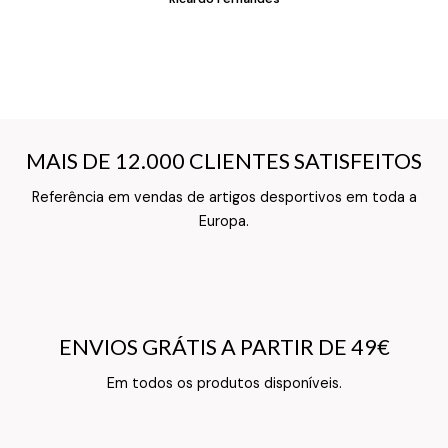
MAIS DE 12.000 CLIENTES SATISFEITOS
MAIS DE 12.000 CLIENTES SATISFEITOS
Referência em vendas de artigos desportivos em toda a
Texto do Verso do Cartão de Informação
Europa.
ENVIOS GRÁTIS A PARTIR DE 49€
ENVIOS GRÁTIS A PARTIR DE 49€
Texto do Verso do Cartão de Informação
Em todos os produtos disponíveis.