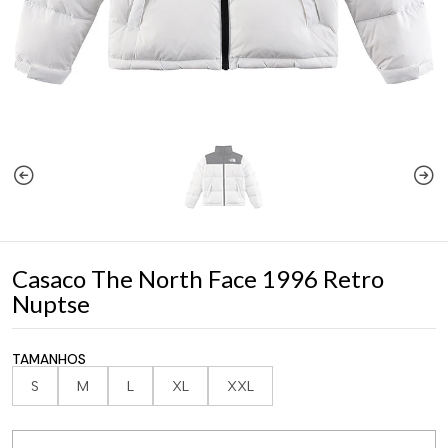
Casaco The North Face 1996 Retro
Nuptse
TAMANHOS
S
M
L
XL
XXL