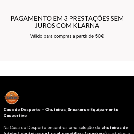
PAGAMENTO EM 3 PRESTAÇÕES SEM
PAGAMENTO EM 3 PRESTAÇÕES SEM
JUROS COM KLARNA
JUROS COM KLARNA
Texto do Verso do Cartão de Informação
Válido para compras a partir de 50€
Casa do Desporto – Chuteiras, Sneakers e Equipamento
Desportivo
Na Casa do Desporto encontras uma seleção de
chuteiras de
futebol
,
chuteiras de futsal
,
sapatilhas (sneakers)
, vestuário e