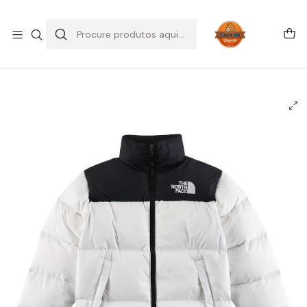
SALDOS DE VERÃO
Início
STREETWEAR
The North Face
Casaco The North Face 1996 Retro Nuptse