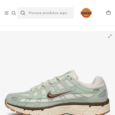
SALDOS DE VERÃO
Início
CALÇADO
Nike
P-6000 SE - Seafoam/Fauna Brown