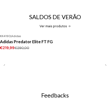
SALDOS DE VERÃO
Ver mais produtos
KK4190
|
Adidas
-24%
DESCONTO
Adidas Predator Elite FT FG
Novo
€219,99
€290,00
Feedbacks