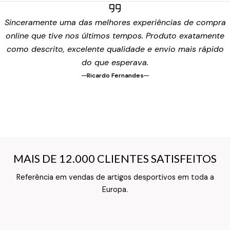
Sinceramente uma das melhores experiências de compra
online que tive nos últimos tempos. Produto exatamente
como descrito, excelente qualidade e envio mais rápido
do que esperava.
Ricardo Fernandes
MAIS DE 12.000 CLIENTES SATISFEITOS
MAIS DE 12.000 CLIENTES SATISFEITOS
Referência em vendas de artigos desportivos em toda a
Texto do Verso do Cartão de Informação
Europa.