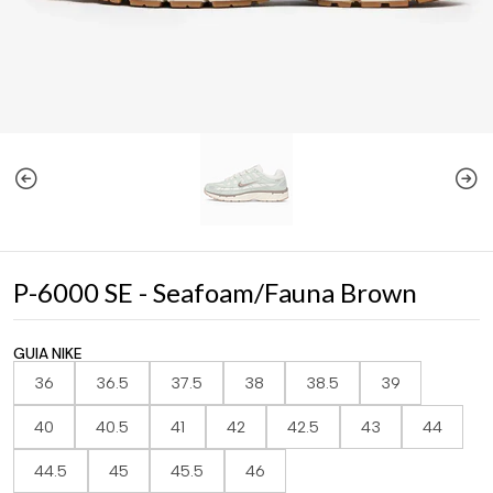
P-6000 SE - Seafoam/Fauna Brown
GUIA NIKE
36
36.5
37.5
38
38.5
39
40
40.5
41
42
42.5
43
44
44.5
45
45.5
46