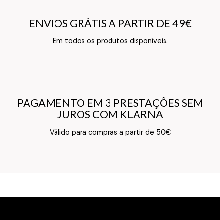
ENVIOS GRÁTIS A PARTIR DE 49€
ENVIOS GRÁTIS A PARTIR DE 49€
Texto do Verso do Cartão de Informação
Em todos os produtos disponíveis.
PAGAMENTO EM 3 PRESTAÇÕES SEM
PAGAMENTO EM 3 PRESTAÇÕES SEM
JUROS COM KLARNA
JUROS COM KLARNA
Texto do Verso do Cartão de Informação
Válido para compras a partir de 50€