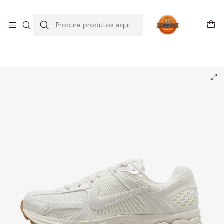
SALDOS DE VERÃO
Início
CALÇADO
Nike
Vomero 5
Nike Zoom Vomero 5 Sail Coconut Milk (Women's)