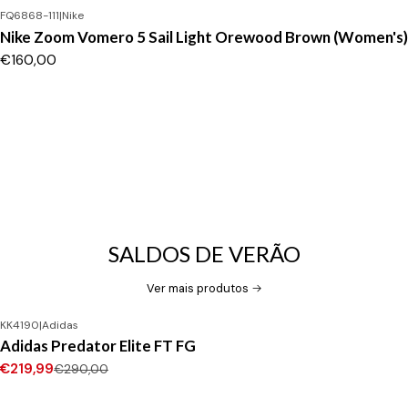
FQ6868-111
|
Nike
Nike Zoom Vomero 5 Sail Light Orewood Brown (Women's)
€160,00
SALDOS DE VERÃO
Ver mais produtos
KK4190
|
Adidas
-24%
DESCONTO
Adidas Predator Elite FT FG
Novo
€219,99
€290,00