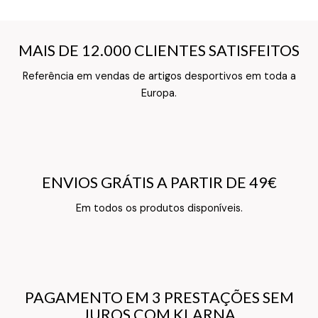
MAIS DE 12.000 CLIENTES SATISFEITOS
MAIS DE 12.000 CLIENTES SATISFEITOS
Referência em vendas de artigos desportivos em toda a
Texto do Verso do Cartão de Informação
Europa.
ENVIOS GRÁTIS A PARTIR DE 49€
ENVIOS GRÁTIS A PARTIR DE 49€
Texto do Verso do Cartão de Informação
Em todos os produtos disponíveis.
PAGAMENTO EM 3 PRESTAÇÕES SEM
PAGAMENTO EM 3 PRESTAÇÕES SEM
JUROS COM KLARNA
JUROS COM KLARNA