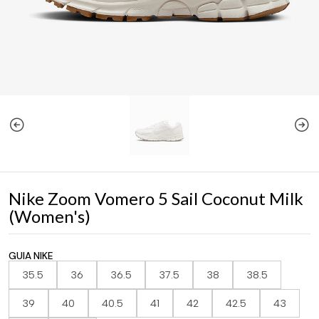
Nike Zoom Vomero 5 Sail Coconut Milk
(Women's)
GUIA NIKE
35.5
36
36.5
37.5
38
38.5
39
40
40.5
41
42
42.5
43