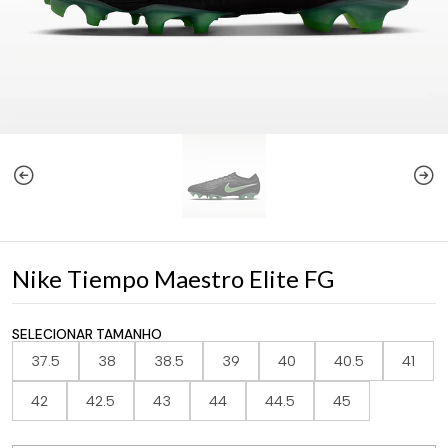
Nike Tiempo Maestro Elite FG
SELECIONAR TAMANHO
37.5
38
38.5
39
40
40.5
41
42
42.5
43
44
44.5
45