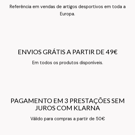
Referência em vendas de artigos desportivos em toda a
Texto do Verso do Cartão de Informação
Europa.
ENVIOS GRÁTIS A PARTIR DE 49€
ENVIOS GRÁTIS A PARTIR DE 49€
Texto do Verso do Cartão de Informação
Em todos os produtos disponíveis.
PAGAMENTO EM 3 PRESTAÇÕES SEM
PAGAMENTO EM 3 PRESTAÇÕES SEM
JUROS COM KLARNA
JUROS COM KLARNA
Texto do Verso do Cartão de Informação
Válido para compras a partir de 50€