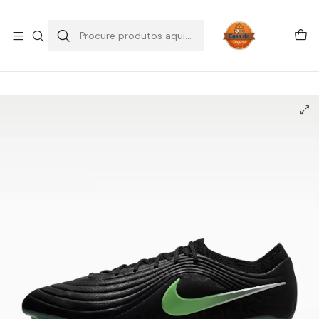
SALDOS DE VERÃO
Início
CHUTEIRAS
Chuteiras Campo | FG
Nike Tiempo Maestro Elite FG