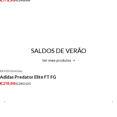
€179,99
€249,99
SALDOS DE VERÃO
Ver mais produtos
KK4190
|
Adidas
-24%
DESCONTO
Adidas Predator Elite FT FG
Novo
€219,99
€290,00