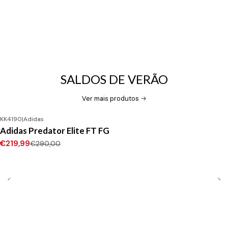
SALDOS DE VERÃO
Ver mais produtos
KK4190
|
Adidas
-24%
DESCONTO
Adidas Predator Elite FT FG
Novo
€219,99
€290,00