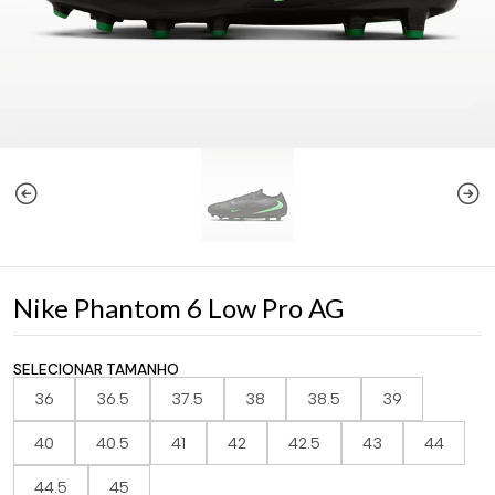
Nike Phantom 6 Low Pro AG
SELECIONAR TAMANHO
36
36.5
37.5
38
38.5
39
40
40.5
41
42
42.5
43
44
44.5
45