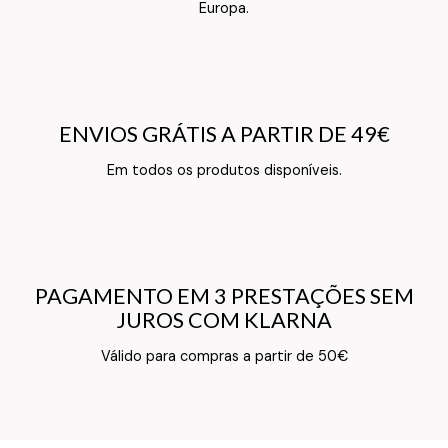
Europa.
ENVIOS GRÁTIS A PARTIR DE 49€
ENVIOS GRÁTIS A PARTIR DE 49€
Texto do Verso do Cartão de Informação
Em todos os produtos disponíveis.
PAGAMENTO EM 3 PRESTAÇÕES SEM
PAGAMENTO EM 3 PRESTAÇÕES SEM
JUROS COM KLARNA
JUROS COM KLARNA
Texto do Verso do Cartão de Informação
Válido para compras a partir de 50€