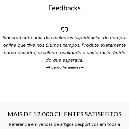
Feedbacks
Sinceramente uma das melhores experiências de compra
online que tive nos últimos tempos. Produto exatamente
como descrito, excelente qualidade e envio mais rápido
do que esperava.
Ricardo Fernandes
MAIS DE 12.000 CLIENTES SATISFEITOS
MAIS DE 12.000 CLIENTES SATISFEITOS
Referência em vendas de artigos desportivos em toda a
Texto do Verso do Cartão de Informação