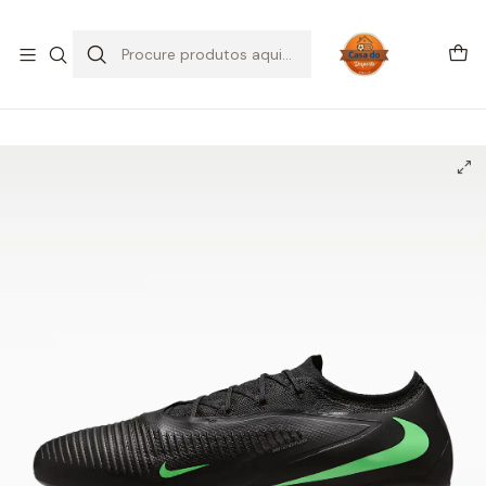
SALDOS DE VERÃO
Início
CHUTEIRAS
Chuteiras Relva Sintética | AG
Nike Phantom 6 Low Pro AG