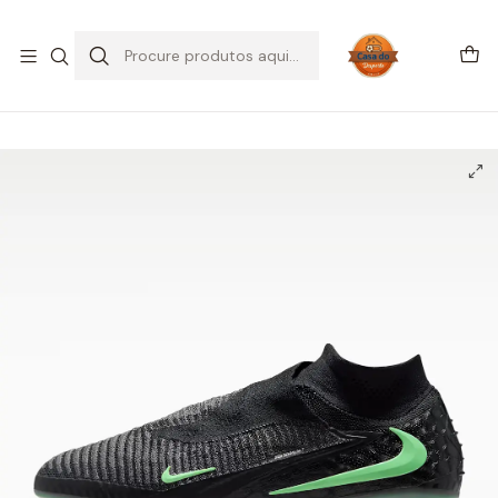
SALDOS DE VERÃO
Início
CHUTEIRAS
Chuteiras Campo | FG
Nike Phantom 6 High Elite FG