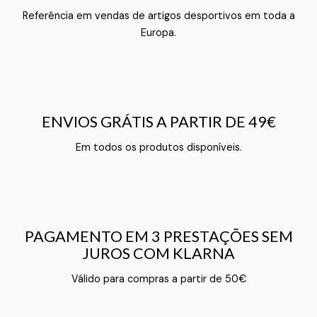
Referência em vendas de artigos desportivos em toda a
Texto do Verso do Cartão de Informação
Europa.
ENVIOS GRÁTIS A PARTIR DE 49€
ENVIOS GRÁTIS A PARTIR DE 49€
Texto do Verso do Cartão de Informação
Em todos os produtos disponíveis.
PAGAMENTO EM 3 PRESTAÇÕES SEM
PAGAMENTO EM 3 PRESTAÇÕES SEM
JUROS COM KLARNA
JUROS COM KLARNA
Texto do Verso do Cartão de Informação
Válido para compras a partir de 50€