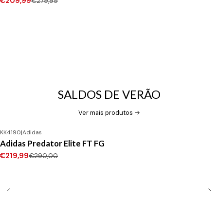
€209,99
€279,99
SALDOS DE VERÃO
Ver mais produtos
KK4190
|
Adidas
-24%
DESCONTO
Adidas Predator Elite FT FG
Novo
€219,99
€290,00