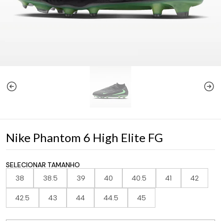
Nike Phantom 6 High Elite FG
SELECIONAR TAMANHO
38
38.5
39
40
40.5
41
42
42.5
43
44
44.5
45