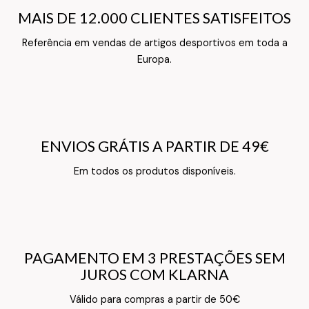
MAIS DE 12.000 CLIENTES SATISFEITOS
MAIS DE 12.000 CLIENTES SATISFEITOS
Referência em vendas de artigos desportivos em toda a
Texto do Verso do Cartão de Informação
Europa.
ENVIOS GRÁTIS A PARTIR DE 49€
ENVIOS GRÁTIS A PARTIR DE 49€
Texto do Verso do Cartão de Informação
Em todos os produtos disponíveis.
PAGAMENTO EM 3 PRESTAÇÕES SEM
PAGAMENTO EM 3 PRESTAÇÕES SEM
JUROS COM KLARNA
JUROS COM KLARNA
Texto do Verso do Cartão de Informação
Válido para compras a partir de 50€