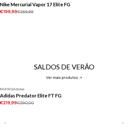
-26%
DESCONTO
Nike Mercurial Vapor 17 Elite FG
€199,99
€269,99
SALDOS DE VERÃO
Ver mais produtos
KK4190
|
Adidas
-24%
DESCONTO
Adidas Predator Elite FT FG
Novo
€219,99
€290,00