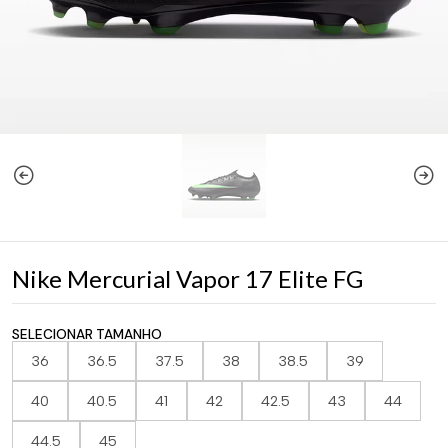
Nike Mercurial Vapor 17 Elite FG
SELECIONAR TAMANHO
36
36.5
37.5
38
38.5
39
40
40.5
41
42
42.5
43
44
44.5
45