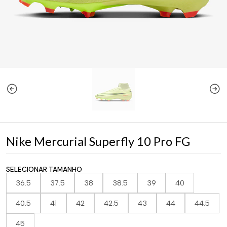
Nike Mercurial Superfly 10 Pro FG
SELECIONAR TAMANHO
36.5
37.5
38
38.5
39
40
40.5
41
42
42.5
43
44
44.5
45