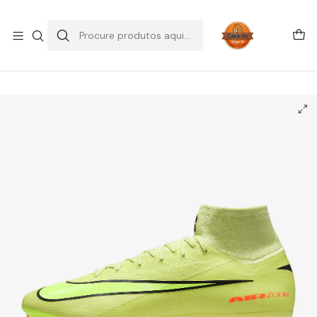
SALDOS DE VERÃO
Início
CHUTEIRAS
Chuteiras Campo | FG
Nike Mercurial Superfly 10 Pro FG