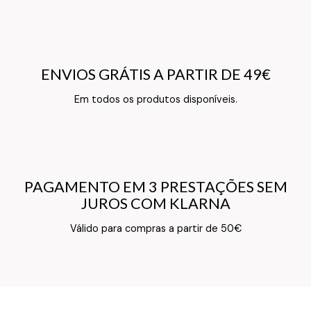
ENVIOS GRÁTIS A PARTIR DE 49€
ENVIOS GRÁTIS A PARTIR DE 49€
Texto do Verso do Cartão de Informação
Em todos os produtos disponíveis.
PAGAMENTO EM 3 PRESTAÇÕES SEM
PAGAMENTO EM 3 PRESTAÇÕES SEM
JUROS COM KLARNA
JUROS COM KLARNA
Texto do Verso do Cartão de Informação
Válido para compras a partir de 50€