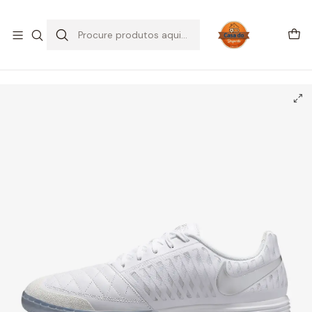
SALDOS DE VERÃO
Início
CHUTEIRAS
Sapatilhas Futsal | IC
Nike Lunargato II IC