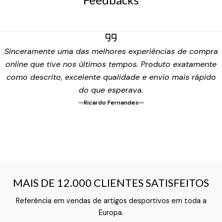
Sinceramente uma das melhores experiências de compra
online que tive nos últimos tempos. Produto exatamente
como descrito, excelente qualidade e envio mais rápido
do que esperava.
Ricardo Fernandes
MAIS DE 12.000 CLIENTES SATISFEITOS
MAIS DE 12.000 CLIENTES SATISFEITOS
Referência em vendas de artigos desportivos em toda a
Texto do Verso do Cartão de Informação
Europa.