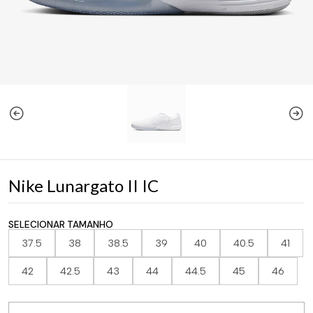
Nike Lunargato II IC
SELECIONAR TAMANHO
37.5
38
38.5
39
40
40.5
41
42
42.5
43
44
44.5
45
46