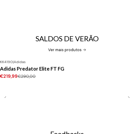
SALDOS DE VERÃO
Ver mais produtos
KK4190
|
Adidas
-24%
DESCONTO
Adidas Predator Elite FT FG
Novo
€219,99
€290,00
Feedbacks